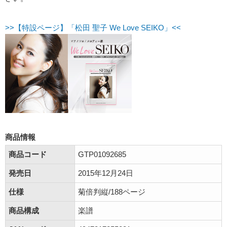
>>【特設ページ】「松田 聖子 We Love SEIKO」<<
商品情報
商品コード
GTP01092685
発売日
2015年12月24日
仕様
菊倍判縦/188ページ
商品構成
楽譜