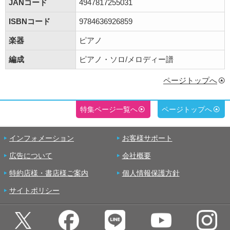
JANコード
4947817255031
ISBNコード
9784636926859
楽器
ピアノ
編成
ピアノ・ソロ/メロディー譜
ページトップへ
特集ページ一覧へ
ページトップへ
インフォメーション
お客様サポート
広告について
会社概要
特約店様・書店様ご案内
個人情報保護方針
サイトポリシー