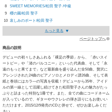
8
SWEET MEMORIES/
松田 聖子
/中級
9
櫻の園/
松田 聖子
10
哀しみのボート/
松田 聖子
もっと見る
ページトップへ
商品の説明
デビューの初々しさあふれる「裸足の季節」から、「赤いスイ
ートピー」や「渚のバルコニー」といった代表曲、そして「永
遠のもっと果てまで」など最新曲を盛り込んだ全50曲。贅沢に
アレンジされた24曲のピアノソロとメロディ譜26曲、そして表
紙と巻頭にはカラ―の写真を収載！デビューから35年、アイド
ルの第一線として活躍し続けてきた松田聖子さんの魅力がたっ
ぷりと詰まった特別な1冊です。また、全ての曲にコードネーム
が入っているので、ギターやウクレレの弾き語りにもお使いい
ただけます。2015/12/9発売のCDと併せて、ぜひお楽しみくだ
さい。