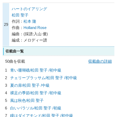
ハートのイアリング
松田 聖子
作詞：
松本 隆
29
作曲：
Holland Rose
編曲：(採譜:入山 優)
編成：メロディー譜
収載曲一覧
50曲を収載
収載曲の詳細
1
青い珊瑚礁/
松田 聖子
/初中級
2
チェリーブラッサム/
松田 聖子
/初中級
3
夏の扉/
松田 聖子
/中級
4
裸足の季節/
松田 聖子
/初中級
5
風は秋色/
松田 聖子
6
白いパラソル/
松田 聖子
/初級
7
瞳はダイアモンド/
松田 聖子
/初中級