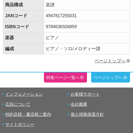
商品構成
楽譜
JANコード
4947817255031
ISBNコード
9784636926859
楽器
ピアノ
編成
ピアノ・ソロ/メロディー譜
ページトップへ
特集ページ一覧へ
ページトップへ
インフォメーション
お客様サポート
広告について
会社概要
特約店様・書店様ご案内
個人情報保護方針
サイトポリシー