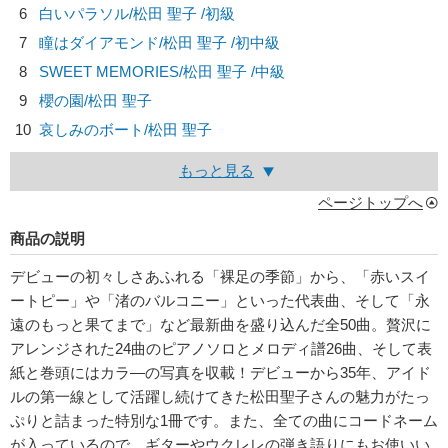
6
白いパラソル/
松田 聖子
/初級
7
瞳はダイアモンド/
松田 聖子
/初中級
8
SWEET MEMORIES/
松田 聖子
/中級
9
櫻の園/
松田 聖子
10
哀しみのボート/
松田 聖子
もっと見る
ページトップへ
商品の説明
デビューの初々しさあふれる「裸足の季節」から、「赤いスイ
ートピー」や「渚のバルコニー」といった代表曲、そして「永
遠のもっと果てまで」など最新曲を盛り込んだ全50曲。贅沢に
アレンジされた24曲のピアノソロとメロディ譜26曲、そして表
紙と巻頭にはカラ―の写真を収載！デビューから35年、アイド
ルの第一線として活躍し続けてきた松田聖子さんの魅力がたっ
ぷりと詰まった特別な1冊です。また、全ての曲にコードネーム
が入っているので、ギターやウクレレの弾き語りにもお使いい