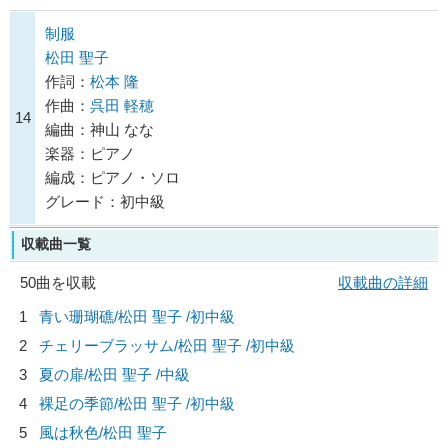
制服
松田 聖子
作詞：
松本 隆
作曲：
呉田 軽穂
14
編曲：神山 なな
楽器：ピアノ
編成：ピアノ・ソロ
グレード：初中級
収載曲一覧
50曲を収載
収載曲の詳細
1
青い珊瑚礁/
松田 聖子
/初中級
2
チェリーブラッサム/
松田 聖子
/初中級
3
夏の扉/
松田 聖子
/中級
4
裸足の季節/
松田 聖子
/初中級
5
風は秋色/
松田 聖子