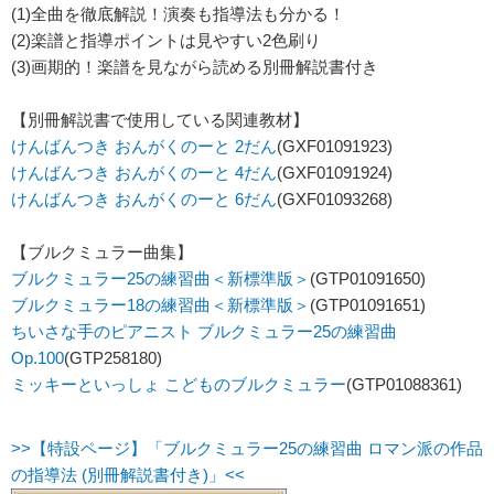
(1)全曲を徹底解説！演奏も指導法も分かる！
(2)楽譜と指導ポイントは見やすい2色刷り
(3)画期的！楽譜を見ながら読める別冊解説書付き
【別冊解説書で使用している関連教材】
けんばんつき おんがくのーと 2だん
(GXF01091923)
けんばんつき おんがくのーと 4だん
(GXF01091924)
けんばんつき おんがくのーと 6だん
(GXF01093268)
【ブルクミュラー曲集】
ブルクミュラー25の練習曲＜新標準版＞
(GTP01091650)
ブルクミュラー18の練習曲＜新標準版＞
(GTP01091651)
ちいさな手のピアニスト ブルクミュラー25の練習曲
Op.100
(GTP258180)
ミッキーといっしょ こどものブルクミュラー
(GTP01088361)
>>【特設ページ】「ブルクミュラー25の練習曲 ロマン派の作品
の指導法 (別冊解説書付き)」<<