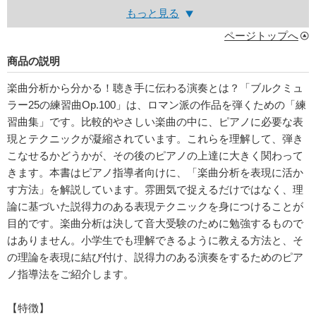
もっと見る
ページトップへ
商品の説明
楽曲分析から分かる！聴き手に伝わる演奏とは？「ブルクミュ
ラー25の練習曲Op.100」は、ロマン派の作品を弾くための「練
習曲集」です。比較的やさしい楽曲の中に、ピアノに必要な表
現とテクニックが凝縮されています。これらを理解して、弾き
こなせるかどうかが、その後のピアノの上達に大きく関わって
きます。本書はピアノ指導者向けに、「楽曲分析を表現に活か
す方法」を解説しています。雰囲気で捉えるだけではなく、理
論に基づいた説得力のある表現テクニックを身につけることが
目的です。楽曲分析は決して音大受験のために勉強するもので
はありません。小学生でも理解できるように教える方法と、そ
の理論を表現に結び付け、説得力のある演奏をするためのピア
ノ指導法をご紹介します。
【特徴】