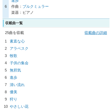
進歩
6
作曲：
ブルクミュラー
楽器：ピアノ
収載曲一覧
25曲を収載
収載曲の詳細
1
素直な心
2
アラベスク
3
牧歌
4
子供の集会
5
無邪気
6
進歩
7
清い流れ
8
優美
9
狩り
10
やさしい花