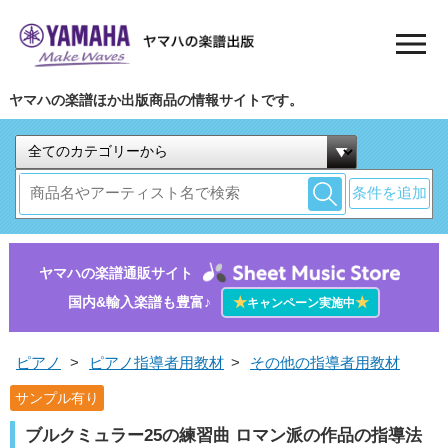
ヤマハの楽譜ほか出版商品の情報サイトです。
条件を追加
ヤマハの楽譜通販サイト
国内&輸入楽譜も豊富♪
★
★
キャンペーン実施中
ピアノ
>
ピアノ指導者用教材
>
その他の指導者用教材
サンプル有り
ブルクミュラー25の練習曲 ロマン派の作品の指導法