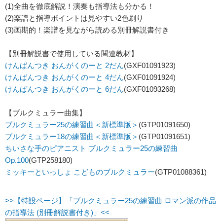
(1)全曲を徹底解説！演奏も指導法も分かる！
(2)楽譜と指導ポイントは見やすい2色刷り
(3)画期的！楽譜を見ながら読める別冊解説書付き
【別冊解説書で使用している関連教材】
けんばんつき おんがくのーと 2だん
(GXF01091923)
けんばんつき おんがくのーと 4だん
(GXF01091924)
けんばんつき おんがくのーと 6だん
(GXF01093268)
【ブルクミュラー曲集】
ブルクミュラー25の練習曲＜新標準版＞
(GTP01091650)
ブルクミュラー18の練習曲＜新標準版＞
(GTP01091651)
ちいさな手のピアニスト ブルクミュラー25の練習曲
Op.100
(GTP258180)
ミッキーといっしょ こどものブルクミュラー
(GTP01088361)
>>【特設ページ】「ブルクミュラー25の練習曲 ロマン派の作品
の指導法 (別冊解説書付き)」<<