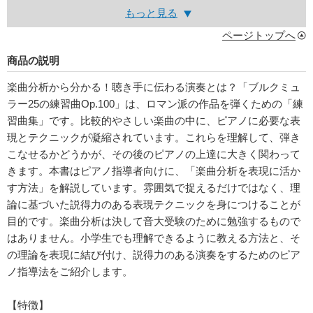
もっと見る
ページトップへ
商品の説明
楽曲分析から分かる！聴き手に伝わる演奏とは？「ブルクミュ
ラー25の練習曲Op.100」は、ロマン派の作品を弾くための「練
習曲集」です。比較的やさしい楽曲の中に、ピアノに必要な表
現とテクニックが凝縮されています。これらを理解して、弾き
こなせるかどうかが、その後のピアノの上達に大きく関わって
きます。本書はピアノ指導者向けに、「楽曲分析を表現に活か
す方法」を解説しています。雰囲気で捉えるだけではなく、理
論に基づいた説得力のある表現テクニックを身につけることが
目的です。楽曲分析は決して音大受験のために勉強するもので
はありません。小学生でも理解できるように教える方法と、そ
の理論を表現に結び付け、説得力のある演奏をするためのピア
ノ指導法をご紹介します。
【特徴】