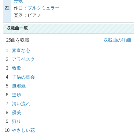
舟歌
22
作曲：
ブルクミュラー
楽器：ピアノ
収載曲一覧
25曲を収載
収載曲の詳細
1
素直な心
2
アラベスク
3
牧歌
4
子供の集会
5
無邪気
6
進歩
7
清い流れ
8
優美
9
狩り
10
やさしい花