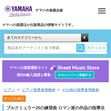
ヤマハの楽譜ほか出版商品の情報サイトです。
条件を追加
ヤマハの楽譜通販サイト
国内&輸入楽譜も豊富♪
★
★
キャンペーン実施中
ピアノ
>
ピアノ指導者用教材
>
その他の指導者用教材
サンプル有り
ブルクミュラー25の練習曲 ロマン派の作品の指導法