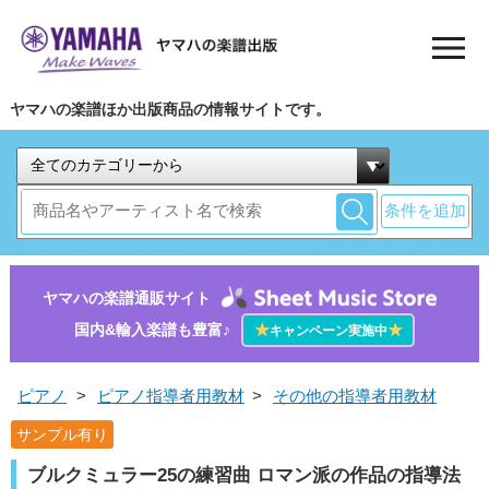
ヤマハの楽譜ほか出版商品の情報サイトです。
条件を追加
ヤマハの楽譜通販サイト
国内&輸入楽譜も豊富♪
★
★
キャンペーン実施中
ピアノ
>
ピアノ指導者用教材
>
その他の指導者用教材
サンプル有り
ブルクミュラー25の練習曲 ロマン派の作品の指導法