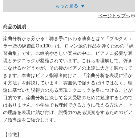
もっと見る
ページトップへ
商品の説明
楽曲分析から分かる！聴き手に伝わる演奏とは？「ブルクミュ
ラー25の練習曲Op.100」は、ロマン派の作品を弾くための「練
習曲集」です。比較的やさしい楽曲の中に、ピアノに必要な表
現とテクニックが凝縮されています。これらを理解して、弾き
こなせるかどうかが、その後のピアノの上達に大きく関わって
きます。本書はピアノ指導者向けに、「楽曲分析を表現に活か
す方法」を解説しています。雰囲気で捉えるだけではなく、理
論に基づいた説得力のある表現テクニックを身につけることが
目的です。楽曲分析は決して音大受験のために勉強するもので
はありません。小学生でも理解できるように教える方法と、そ
の理論を表現に結び付け、説得力のある演奏をするためのピア
ノ指導法をご紹介します。
【特徴】