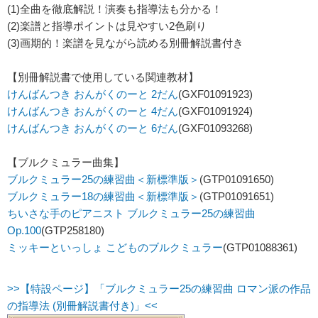
(1)全曲を徹底解説！演奏も指導法も分かる！
(2)楽譜と指導ポイントは見やすい2色刷り
(3)画期的！楽譜を見ながら読める別冊解説書付き
【別冊解説書で使用している関連教材】
けんばんつき おんがくのーと 2だん
(GXF01091923)
けんばんつき おんがくのーと 4だん
(GXF01091924)
けんばんつき おんがくのーと 6だん
(GXF01093268)
【ブルクミュラー曲集】
ブルクミュラー25の練習曲＜新標準版＞
(GTP01091650)
ブルクミュラー18の練習曲＜新標準版＞
(GTP01091651)
ちいさな手のピアニスト ブルクミュラー25の練習曲
Op.100
(GTP258180)
ミッキーといっしょ こどものブルクミュラー
(GTP01088361)
>>【特設ページ】「ブルクミュラー25の練習曲 ロマン派の作品
の指導法 (別冊解説書付き)」<<