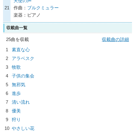
天使の声
21
作曲：
ブルクミュラー
楽器：ピアノ
収載曲一覧
25曲を収載
収載曲の詳細
1
素直な心
2
アラベスク
3
牧歌
4
子供の集会
5
無邪気
6
進歩
7
清い流れ
8
優美
9
狩り
10
やさしい花