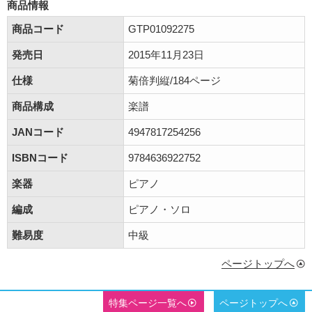
商品情報
商品コード
GTP01092275
発売日
2015年11月23日
仕様
菊倍判縦/184ページ
商品構成
楽譜
JANコード
4947817254256
ISBNコード
9784636922752
楽器
ピアノ
編成
ピアノ・ソロ
難易度
中級
ページトップへ
特集ページ一覧へ
ページトップへ