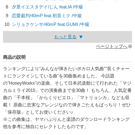
8
夕景イエスタデイ/
じん feat.IA
/中級
9
恋愛裁判/
40mP feat.初音ミク
/中級
10
シリョクケンサ/
40mP feat.GUMI
/中級
もっと見る
ページトップへ
商品の説明
ランキングにより"みんなが弾きたいボカロ人気曲""長くチャー
トにランクインしている曲"を30曲集めました。 今話題
の"HoneyWorks"の楽曲、そして日本武道館にて行われた「マジ
カルミライ2015」での演奏曲まで全30曲！ もちろん、人気定番
曲の「千本桜」「からくりピエロ」「マトリョシカ」なども収
載！ 原曲に忠実なアレンジなので弾きごたえもばっちり！ぜひ
「保存版」としてお使いください♪
※この曲集は、ヤマハぷりんと楽譜のダウンロードランキング
他を参考に独自にセレクトしたものです。