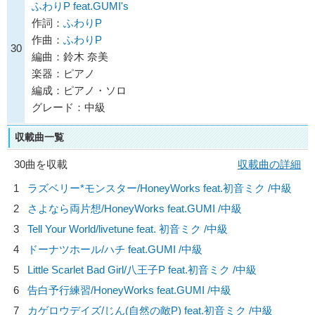
ふわりP feat.GUMI's
作詞：
ふわりP
作曲：
ふわりP
30
編曲：鈴木 奈美
楽器：ピアノ
編成：ピアノ・ソロ
グレード：中級
収載曲一覧
30曲を収載
収載曲の詳細
1
ラズベリー*モンスター/
HoneyWorks feat.初音ミク
/中級
2
さよなら両片想/
HoneyWorks feat.GUMI
/中級
3
Tell Your World/
livetune feat. 初音ミク
/中級
4
ドーナツホール/
ハチ feat.GUMI
/中級
5
Little Scarlet Bad Girl/
八王子P feat.初音ミク
/中級
6
告白予行練習/
HoneyWorks feat.GUMI
/中級
7
カゲロウデイズ/
じん(自然の敵P) feat.初音ミク
/中級