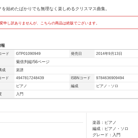
ノを始めたばかりでも無理なく楽しめるクリスマス曲集。
変申し訳ありませんが、こちらの商品は絶版でございます。
情報
コード
GTP01090949
発売日
2014年9月13日
菊倍判縦/56ページ
構成
楽譜
コード
4947817248439
ISBNコード
9784636909494
ピアノ
編成
ピアノ・ソロ
度
入門
楽器：ピアノ
編成：ピアノ・ソロ
グレード：入門