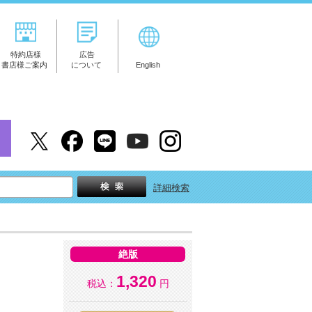
特約店様
広告
書店様ご案内
について
English
詳細検索
絶版
1,320
税込：
円