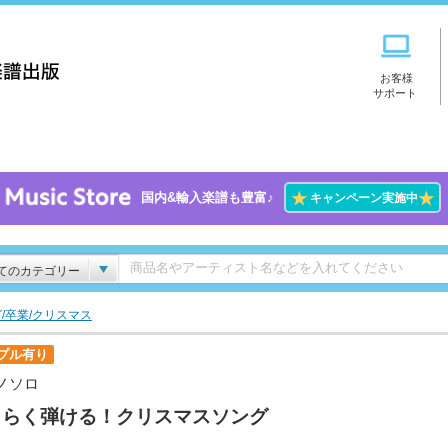
お客様
サポート
★
★
国内&輸入楽譜も豊富♪
キャンペーン実施中
てのカテゴリー
/卒業/クリスマス
プル有り
ノソロ
くらく弾ける！クリスマスソング