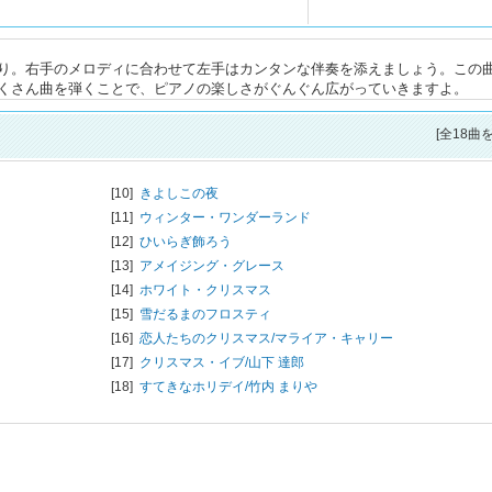
り。右手のメロディに合わせて左手はカンタンな伴奏を添えましょう。この
くさん曲を弾くことで、ピアノの楽しさがぐんぐん広がっていきますよ。
[全18曲
[10]
きよしこの夜
[11]
ウィンター・ワンダーランド
[12]
ひいらぎ飾ろう
[13]
アメイジング・グレース
[14]
ホワイト・クリスマス
[15]
雪だるまのフロスティ
[16]
恋人たちのクリスマス/
マライア・キャリー
[17]
クリスマス・イブ/
山下 達郎
[18]
すてきなホリデイ/
竹内 まりや