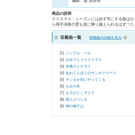
編曲：森 真奈美
商品の説明
クリスマス・シーズンには必ず耳にする曲ばか
ら両手演奏の壁も楽に乗り越えられるはず！た
収載曲一覧
収載曲の詳細を見る
[1]
ジングル・ベル
[2]
おめでとうクリスマス
[3]
赤鼻のトナカイ
[4]
あわてんぼうのサンタクロース
[5]
サンタが街にやってくる
[6]
もみの木
[7]
もろびとこぞりて
[8]
牧人ひつじを
[9]
神の御子は