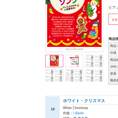
ピア
※大
商品
商品
仕様
商品
JAN
楽器
難易
ホワイト・クリスマス
White Christmas
14
作曲：
I.Berlin