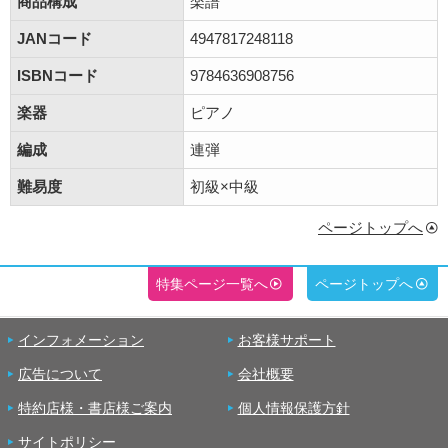
商品構成
楽譜
JANコード
4947817248118
ISBNコード
9784636908756
楽器
ピアノ
編成
連弾
難易度
初級×中級
ページトップへ
特集ページ一覧へ
ページトップへ
インフォメーション
お客様サポート
広告について
会社概要
特約店様・書店様ご案内
個人情報保護方針
サイトポリシー