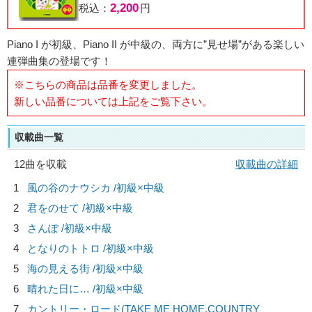
2,200
税込：
円
Piano I が初級、Piano II が中級の、両方に”見せ場”がある楽しい
連弾曲集の登場です！
※こちらの商品は品番を変更しました。
新しい品番については上記をご覧下さい。
収載曲一覧
12曲を収載
収載曲の詳細
1
風の谷のナウシカ /初級×中級
2
君をのせて /初級×中級
3
さんぽ /初級×中級
4
となりのトトロ /初級×中級
5
海の見える街 /初級×中級
6
晴れた日に… /初級×中級
7
カントリー・ロード(TAKE ME HOME,COUNTRY