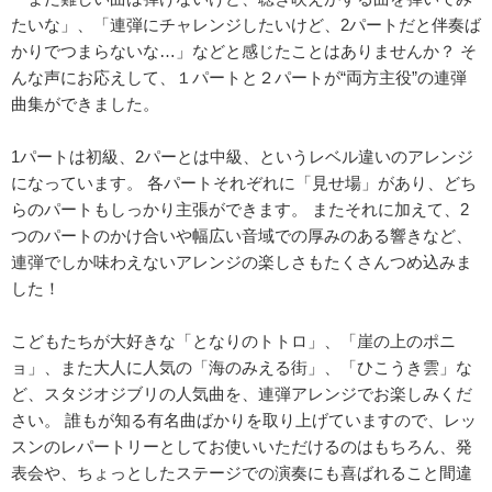
たいな」、「連弾にチャレンジしたいけど、2パートだと伴奏ば
かりでつまらないな…」などと感じたことはありませんか？ そ
んな声にお応えして、１パートと２パートが“両方主役”の連弾
曲集ができました。
1パートは初級、2パーとは中級、というレベル違いのアレンジ
になっています。 各パートそれぞれに「見せ場」があり、どち
らのパートもしっかり主張ができます。 またそれに加えて、2
つのパートのかけ合いや幅広い音域での厚みのある響きなど、
連弾でしか味わえないアレンジの楽しさもたくさんつめ込みま
した！
こどもたちが大好きな「となりのトトロ」、「崖の上のポニ
ョ」、また大人に人気の「海のみえる街」、「ひこうき雲」な
ど、スタジオジブリの人気曲を、連弾アレンジでお楽しみくだ
さい。 誰もが知る有名曲ばかりを取り上げていますので、レッ
スンのレパートリーとしてお使いいただけるのはもちろん、発
表会や、ちょっとしたステージでの演奏にも喜ばれること間違