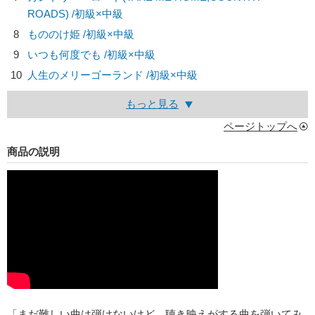
ROADS) /初級×中級
8
もののけ姫 /初級×中級
9
いつも何度でも /初級×中級
10
人生のメリーゴーランド /初級×中級
もっと見る
ページトップへ
商品の説明
「まだ難しい曲は弾けないけど、聴き映えがする曲を弾いてみ