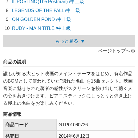
7
IL POSTINO(The Postman) /中上級
8
LEGENDS OF THE FALL /中上級
9
ON GOLDEN POND /中上級
10
RUDY - MAIN TITLE /中上級
もっと見る
ページトップへ
商品の説明
誰もが知る大ヒット映画のメイン・テーマをはじめ、有名作品
のBGMとして使われていた"隠れた名曲"を15曲セレクト。映画
音楽に魅せられた著者の感性がスクリーンを抜け出して聴く人
の心を惹きつけます。ピアニスティックにしっとりと弾き上げ
る極上の名曲をお楽しみください。
商品情報
商品コード
GTP01090736
発売日
2014年6月12日