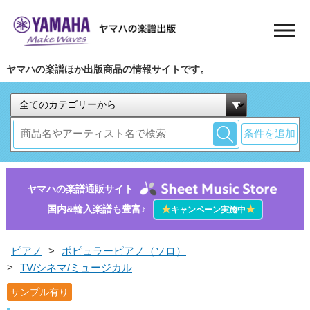
ヤマハの楽譜ほか出版商品の情報サイトです。
条件を追加
ヤマハの楽譜通販サイト
国内&輸入楽譜も豊富♪
★
★
キャンペーン実施中
ピアノ
>
ポピュラーピアノ（ソロ）
>
TV/シネマ/ミュージカル
サンプル有り