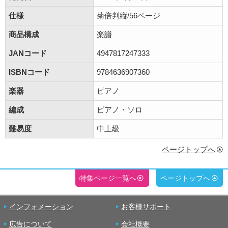
仕様
菊倍判縦/56ページ
商品構成
楽譜
JANコード
4947817247333
ISBNコード
9784636907360
楽器
ピアノ
編成
ピアノ・ソロ
難易度
中上級
ページトップへ
特集ページ一覧へ
ページトップへ
インフォメーション
お客様サポート
広告について
会社概要