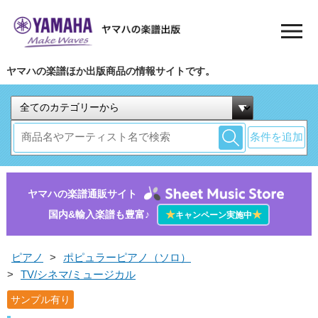
ヤマハの楽譜ほか出版商品の情報サイトです。
条件を追加
ヤマハの楽譜通販サイト
国内&輸入楽譜も豊富♪
★
★
キャンペーン実施中
ピアノ
>
ポピュラーピアノ（ソロ）
>
TV/シネマ/ミュージカル
サンプル有り