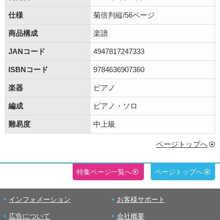
仕様
菊倍判縦/56ページ
商品構成
楽譜
JANコード
4947817247333
ISBNコード
9784636907360
楽器
ピアノ
編成
ピアノ・ソロ
難易度
中上級
ページトップへ
特集ページ一覧へ
ページトップへ
インフォメーション
お客様サポート
広告について
会社概要