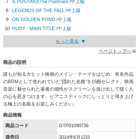
7
IL POSTINO(The Postman) /中上級
8
LEGENDS OF THE FALL /中上級
9
ON GOLDEN POND /中上級
10
RUDY - MAIN TITLE /中上級
もっと見る
ページトップへ
商品の説明
誰もが知る大ヒット映画のメイン・テーマをはじめ、有名作品
のBGMとして使われていた"隠れた名曲"を15曲セレクト。映画
音楽に魅せられた著者の感性がスクリーンを抜け出して聴く人
の心を惹きつけます。ピアニスティックにしっとりと弾き上げ
る極上の名曲をお楽しみください。
商品情報
商品コード
GTP01090736
発売日
2014年6月12日