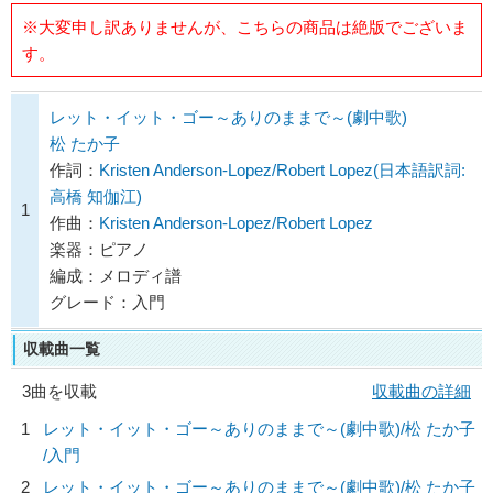
※大変申し訳ありませんが、こちらの商品は絶版でございま
す。
レット・イット・ゴー～ありのままで～(劇中歌)
松 たか子
作詞：
Kristen Anderson-Lopez/Robert Lopez(日本語訳詞:
高橋 知伽江)
1
作曲：
Kristen Anderson-Lopez/Robert Lopez
楽器：ピアノ
編成：メロディ譜
グレード：入門
収載曲一覧
3曲を収載
収載曲の詳細
1
レット・イット・ゴー～ありのままで～(劇中歌)/
松 たか子
/入門
2
レット・イット・ゴー～ありのままで～(劇中歌)/
松 たか子