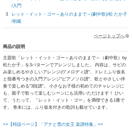
/入門
3
レット・イット・ゴー～ありのままで～(劇中歌)/
松 たか子
/初級
ページトップへ
商品の説明
主題歌「レット・イット・ゴー～ありのままで～（劇中歌）by
松たか子」を3パターンでアレンジしました。 内容は、サビの
み楽しめるやさしいアレンジの”メロディ譜”、ドレミふり仮名
と指番号つきの入門アレンジ”ピアノソロ譜”、歌とやさしい伴
奏で楽しめる”3段譜”。 小さなお子様の初めてのチャレンジに
も、親子で歌って楽しむシーンにも活用いただけます！ ひい
て、うたって、「レット・イット・ゴー」を満喫できる1冊で
す。 巻末には、ふり仮名付きの歌詞も載せています。
>>【特設ページ】「アナと雪の女王 楽譜特集」<<