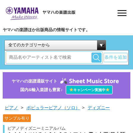
ヤマハの楽譜ほか出版商品の情報サイトです。
条件を追加
ヤマハの楽譜通販サイト
国内&輸入楽譜も豊富♪
★
★
キャンペーン実施中
ピアノ
>
ポピュラーピアノ（ソロ）
>
ディズニー
サンプル有り
ピアノディズニーミニアルバム