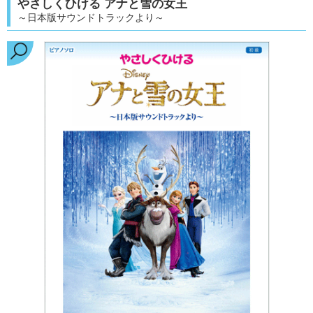
やさしくひける アナと雪の女王
～日本版サウンドトラックより～