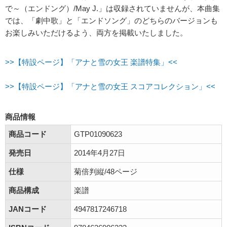
で～（エンドング）/May J.」は収録されていませんが、本曲集
では、「劇中歌」と「エンドソング」のどちらのバージョンも
お楽しみいただけるよう、両方を掲載いたしました。
>>【特設ページ】「アナと雪の女王 楽譜特集」<<
>>【特設ページ】「アナと雪の女王 スコアコレクション」<<
商品情報
商品コード
GTP01090623
発売日
2014年4月27日
仕様
菊倍判縦/48ページ
商品構成
楽譜
JANコード
4947817246718