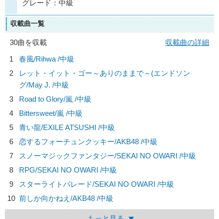
グレード：中級
収載曲一覧
30曲を収載
収載曲の詳細
1
春風/
Rihwa
/中級
2
レット・イット・ゴー～ありのままで～(エンドソン
グ/
May J.
/中級
3
Road to Glory/
嵐
/中級
4
Bittersweet/
嵐
/中級
5
青い龍/
EXILE ATSUSHI
/中級
6
恋するフォーチュンクッキー/
AKB48
/中級
7
スノーマジックファンタジー/
SEKAI NO OWARI
/中級
8
RPG/
SEKAI NO OWARI
/中級
9
スターライトパレード/
SEKAI NO OWARI
/中級
10
前しか向かねえ/
AKB48
/中級
もっと見る