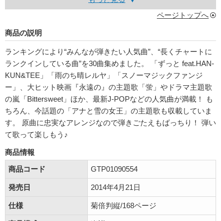
ページトップへ
商品の説明
ランキングにより“みんなが弾きたい人気曲”、“長くチャートに
ランクインしている曲”を30曲集めました。 「ずっと feat.HAN-
KUN&TEE」「雨のち晴レルヤ」「スノーマジックファンジ
ー」、大ヒット映画『永遠の』の主題歌「蛍」やドラマ主題歌
の嵐「Bittersweet」ほか、最新J-POPなどの人気曲が満載！ も
ちろん、今話題の「アナと雪の女王」の主題歌も収載していま
す。 原曲に忠実なアレンジなので弾きごたえもばっちり！ 弾い
て歌って楽しもう♪
商品情報
商品コード
GTP01090554
発売日
2014年4月21日
仕様
菊倍判縦/168ページ