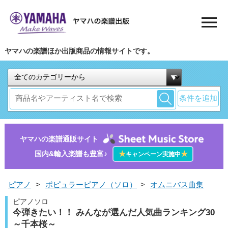
ヤマハの楽譜ほか出版商品の情報サイトです。
条件を追加
ヤマハの楽譜通販サイト
国内&輸入楽譜も豊富♪
★
★
キャンペーン実施中
ピアノ
>
ポピュラーピアノ（ソロ）
>
オムニバス曲集
ピアノソロ
今弾きたい！！ みんなが選んだ人気曲ランキング30
～千本桜～