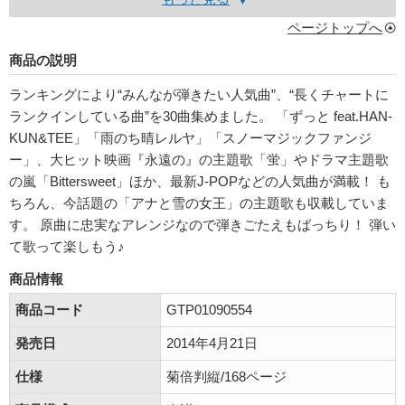
ページトップへ
商品の説明
ランキングにより“みんなが弾きたい人気曲”、“長くチャートに
ランクインしている曲”を30曲集めました。 「ずっと feat.HAN-
KUN&TEE」「雨のち晴レルヤ」「スノーマジックファンジ
ー」、大ヒット映画『永遠の』の主題歌「蛍」やドラマ主題歌
の嵐「Bittersweet」ほか、最新J-POPなどの人気曲が満載！ も
ちろん、今話題の「アナと雪の女王」の主題歌も収載していま
す。 原曲に忠実なアレンジなので弾きごたえもばっちり！ 弾い
て歌って楽しもう♪
商品情報
商品コード
GTP01090554
発売日
2014年4月21日
仕様
菊倍判縦/168ページ