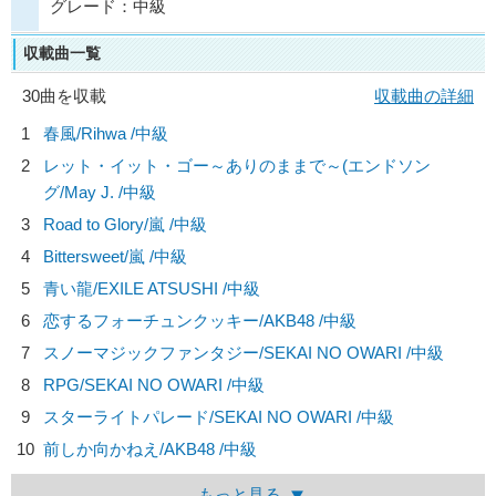
グレード：中級
収載曲一覧
30曲を収載
収載曲の詳細
1
春風/
Rihwa
/中級
2
レット・イット・ゴー～ありのままで～(エンドソン
グ/
May J.
/中級
3
Road to Glory/
嵐
/中級
4
Bittersweet/
嵐
/中級
5
青い龍/
EXILE ATSUSHI
/中級
6
恋するフォーチュンクッキー/
AKB48
/中級
7
スノーマジックファンタジー/
SEKAI NO OWARI
/中級
8
RPG/
SEKAI NO OWARI
/中級
9
スターライトパレード/
SEKAI NO OWARI
/中級
10
前しか向かねえ/
AKB48
/中級
もっと見る