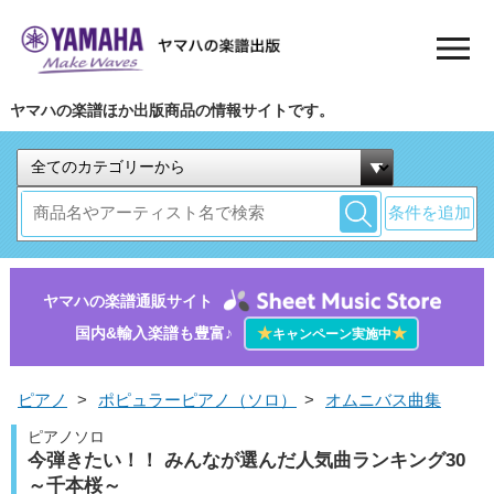
ヤマハの楽譜ほか出版商品の情報サイトです。
条件を追加
ヤマハの楽譜通販サイト
国内&輸入楽譜も豊富♪
★
★
キャンペーン実施中
ピアノ
>
ポピュラーピアノ（ソロ）
>
オムニバス曲集
ピアノソロ
今弾きたい！！ みんなが選んだ人気曲ランキング30
～千本桜～