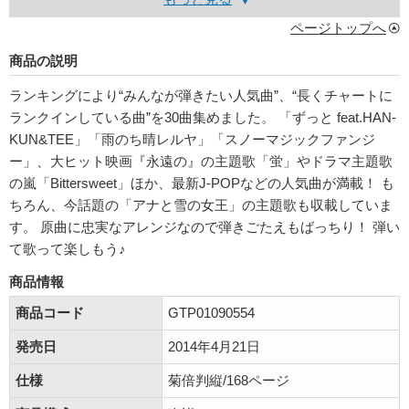
ページトップへ
商品の説明
ランキングにより“みんなが弾きたい人気曲”、“長くチャートに
ランクインしている曲”を30曲集めました。 「ずっと feat.HAN-
KUN&TEE」「雨のち晴レルヤ」「スノーマジックファンジ
ー」、大ヒット映画『永遠の』の主題歌「蛍」やドラマ主題歌
の嵐「Bittersweet」ほか、最新J-POPなどの人気曲が満載！ も
ちろん、今話題の「アナと雪の女王」の主題歌も収載していま
す。 原曲に忠実なアレンジなので弾きごたえもばっちり！ 弾い
て歌って楽しもう♪
商品情報
商品コード
GTP01090554
発売日
2014年4月21日
仕様
菊倍判縦/168ページ