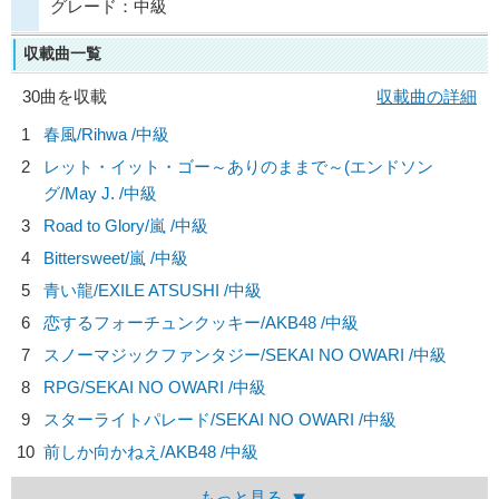
グレード：中級
収載曲一覧
30曲を収載
収載曲の詳細
1
春風/
Rihwa
/中級
2
レット・イット・ゴー～ありのままで～(エンドソン
グ/
May J.
/中級
3
Road to Glory/
嵐
/中級
4
Bittersweet/
嵐
/中級
5
青い龍/
EXILE ATSUSHI
/中級
6
恋するフォーチュンクッキー/
AKB48
/中級
7
スノーマジックファンタジー/
SEKAI NO OWARI
/中級
8
RPG/
SEKAI NO OWARI
/中級
9
スターライトパレード/
SEKAI NO OWARI
/中級
10
前しか向かねえ/
AKB48
/中級
もっと見る