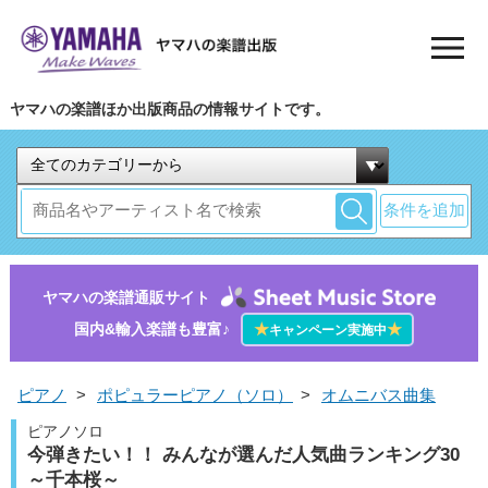
ヤマハの楽譜ほか出版商品の情報サイトです。
条件を追加
ヤマハの楽譜通販サイト
国内&輸入楽譜も豊富♪
★
★
キャンペーン実施中
ピアノ
>
ポピュラーピアノ（ソロ）
>
オムニバス曲集
ピアノソロ
今弾きたい！！ みんなが選んだ人気曲ランキング30
～千本桜～