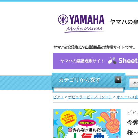
ヤマハの楽譜ほか出版商品の情報サイトです。
ヤマハの楽譜通販サイト
カテゴリから探す
全
ピアノ
>
ポピュラーピアノ（ソロ）
>
オムニバス
ピア
今弾
桜