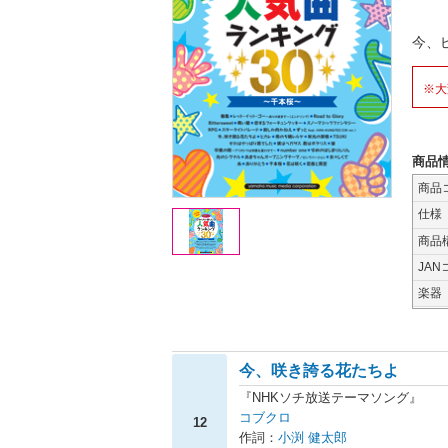
今、
※大
商品
商品
仕様
商品
JAN
楽器
今、咲き誇る花たちよ
『NHKソチ放送テーマソング』
コブクロ
12
作詞：
小渕 健太郎