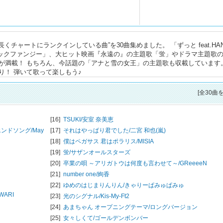
くチャートにランクインしている曲”を30曲集めました。 「ずっと feat.HAN
ジックファンジー」、大ヒット映画『永遠の』の主題歌「蛍」やドラマ主題歌
どの人気曲が満載！ もちろん、今話題の「アナと雪の女王」の主題歌も収載しています
り！ 弾いて歌って楽しもう♪
[全30曲
[16]
TSUKI/
安室 奈美恵
ンドソング/
May
[17]
それはやっぱり君でした/
二宮 和也(嵐)
[18]
僕はペガサス 君はポラリス/
MISIA
[19]
蛍/
サザンオールスターズ
[20]
卒業の唄 ～アリガトウは何度も言わせて～/
GReeeeN
[21]
number one/
絢香
[22]
ゆめのはじまりんりん/
きゃりーぱみゅぱみゅ
WARI
[23]
光のシグナル/
Kis-My-Ft2
[24]
あまちゃん オープニングテーマ/ロングバージョン
[25]
女々しくて/
ゴールデンボンバー