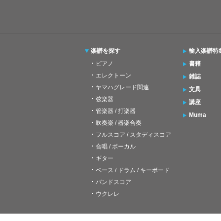
楽譜を探す
輸入楽譜特
ピアノ
書籍
エレクトーン
雑誌
ヤマハグレード関連
文具
弦楽器
講座
管楽器 / 打楽器
Muma
吹奏楽 / 器楽合奏
フルスコア / スタディスコア
合唱 / ボーカル
ギター
ベース / ドラム / キーボード
バンドスコア
ウクレレ