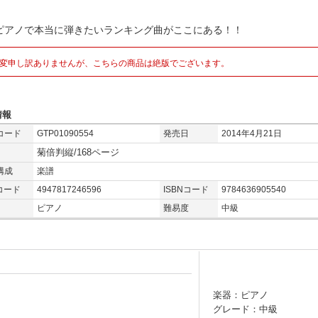
ピアノで本当に弾きたいランキング曲がここにある！！
変申し訳ありませんが、こちらの商品は絶版でございます。
情報
コード
GTP01090554
発売日
2014年4月21日
菊倍判縦/168ページ
構成
楽譜
コード
4947817246596
ISBNコード
9784636905540
ピアノ
難易度
中級
楽器：ピアノ
グレード：中級