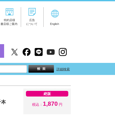
特約店様
広告
書店様ご案内
について
English
詳細検索
絶版
千本
1,870
税込：
円