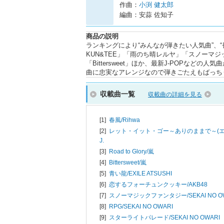
作曲：
小渕 健太郎
編曲：安蒜 佐知子
商品の説明
ランキングにより“みんなが弾きたい人気曲”、“長
KUN&TEE」「雨のち晴レルヤ」「スノーマ
「Bittersweet」ほか、最新J-POPな
曲に忠実なアレンジなので弾きごたえもばっち
収載曲一覧
収載曲の詳細を見る
[1]
春風/
Rihwa
[2]
レット・イット・ゴー～ありのままで～(エ
J.
[3]
Road to Glory/
嵐
[4]
Bittersweet/
嵐
[5]
青い龍/
EXILE ATSUSHI
[6]
恋するフォーチュンクッキー/
AKB48
[7]
スノーマジックファンタジー/
SEKAI NO O
[8]
RPG/
SEKAI NO OWARI
[9]
スターライトパレード/
SEKAI NO OWARI