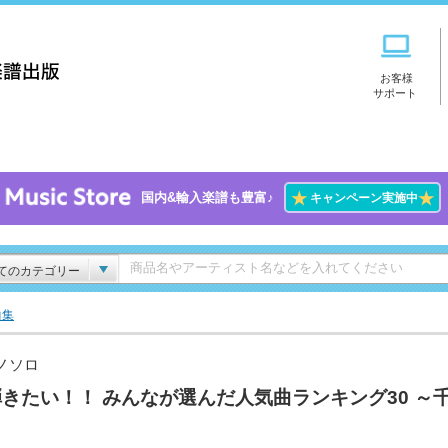
お客様
サポート
★
★
国内&輸入楽譜も豊富♪
キャンペーン実施中
てのカテゴリー
曲集
ノソロ
きたい！！ みんなが選んだ人気曲ランキング30 ～
～