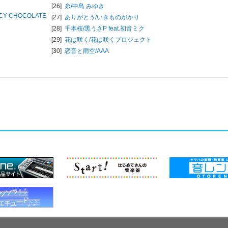
[26]
糸/
中島 みゆき
ICY CHOCOLATE
[27]
ありがとう/
いきものがかり
[28]
千本桜/
黒うさP feat.初音ミク
[29]
花は咲く/
花は咲くプロジェクト
[30]
恋音と雨空/
AAA