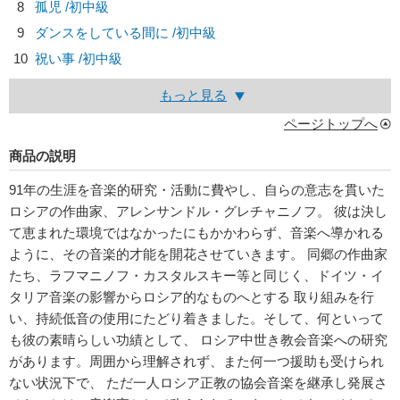
8
孤児 /初中級
9
ダンスをしている間に /初中級
10
祝い事 /初中級
もっと見る
ページトップへ
商品の説明
91年の生涯を音楽的研究・活動に費やし、自らの意志を貫いた
ロシアの作曲家、アレンサンドル・グレチャニノフ。 彼は決し
て恵まれた環境ではなかったにもかかわらず、音楽へ導かれる
ように、その音楽的才能を開花させていきます。 同郷の作曲家
たち、ラフマニノフ・カスタルスキー等と同じく、ドイツ・イ
タリア音楽の影響からロシア的なものへとする 取り組みを行
い、持続低音の使用にたどり着きました。そして、何といって
も彼の素晴らしい功績として、 ロシア中世き教会音楽への研究
があります。周囲から理解されず、また何一つ援助も受けられ
ない状況下で、 ただ一人ロシア正教の協会音楽を継承し発展さ