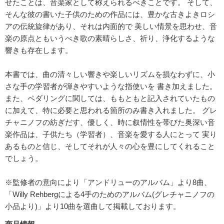
せたことは、音楽家として称えられるべきことです。 そして、
そんな彼の書いた子供のための作品には、豊かな古きよきロシ
アの伝統旋律があり、それは内面的で 美しい情景を思わせ、音
楽の原点ともいうべき歌の素晴らしさ、祈り、浄化するような
響きも存在します。
本書では、曲の清々しい響きや楽しいリズムを損なわずに、小
さな手の学習者が弾きやすいような指使いを 書き加えました。
また、ペダリングに関しては、ももともと記入されていたもの
に加えて、特に必要と思われる箇所のみ書き入れました。 グレ
チャニノフの紡ぎだす、優しく、時に叙情性を帯びた奥深い音
楽作品は、子供たち（学習者）、音楽を愛する人にとって 実り
あるものと信じ、そしてそれが人々の心を豊にしてくれること
でしょう。
※監修者の意向により「アンドリューのアルバム」より8曲、
「Willy Rehbergによる4手のためのアルバム(グレチャニノフの
小品より)」より10曲を選曲して掲載しております。