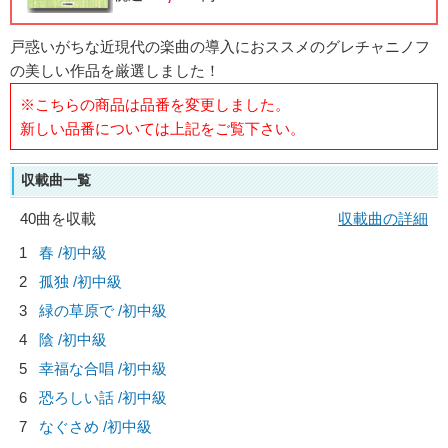
戸惑いがちな近現代の楽曲の導入におススメのグレチャニノフ
の美しい作品を厳選しました！
※こちらの商品は品番を変更しました。
新しい品番については上記をご覧下さい。
収載曲一覧
40曲を収載
収載曲の詳細
1
春 /初中級
2
孤独 /初中級
3
緑の草原で /初中級
4
陰 /初中級
5
幸福な合唱 /初中級
6
恐ろしい話 /初中級
7
なぐさめ /初中級