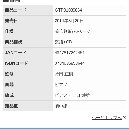
商品情報
商品コード
GTP01089864
発売日
2014年3月20日
仕様
菊倍判縦/76ページ
商品構成
楽譜+CD
JANコード
4947817242451
ISBNコード
9784636898644
監修
持田 正樹
楽器
ピアノ
編成
ピアノ・ソロ/連弾
難易度
初中級
ページトップへ