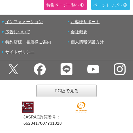
特集ページ一覧へ
ページトップへ
インフォメーション
お客様サポート
広告について
会社概要
特約店様・書店様ご案内
個人情報保護方針
サイトポリシー
PC版で見る
JASRAC許諾番号：
6523417007Y31018