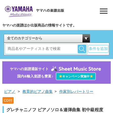
ヤマハの楽譜ほか出版商品の情報サイトです。
条件を追加
ヤマハの楽譜通販サイト
国内&輸入楽譜も豊富♪
★
★
キャンペーン実施中
ピアノ
>
教育的ピアノ曲集
>
作家別レパートリー
CD付
グレチャニノフ ピアノソロ＆連弾曲集 初中級程度