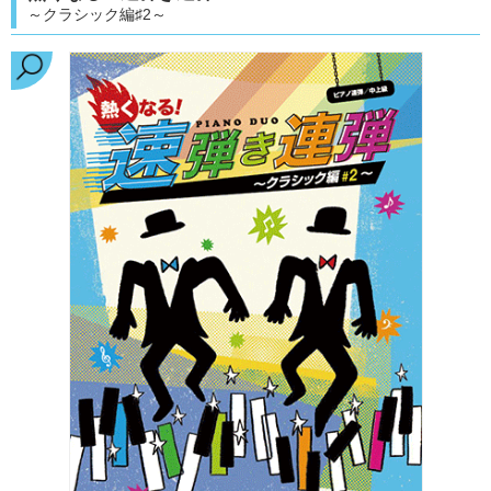
～クラシック編♯2～