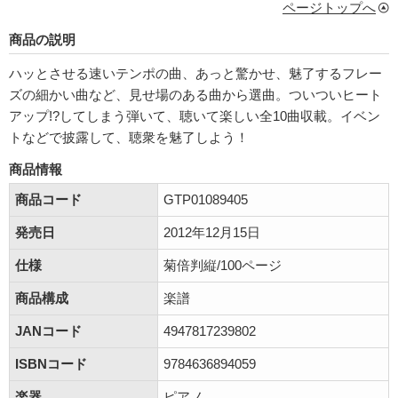
ページトップへ
商品の説明
ハッとさせる速いテンポの曲、あっと驚かせ、魅了するフレー
ズの細かい曲など、見せ場のある曲から選曲。ついついヒート
アップ!?してしまう弾いて、聴いて楽しい全10曲収載。イベン
トなどで披露して、聴衆を魅了しよう！
商品情報
商品コード
GTP01089405
発売日
2012年12月15日
仕様
菊倍判縦/100ページ
商品構成
楽譜
JANコード
4947817239802
ISBNコード
9784636894059
楽器
ピアノ