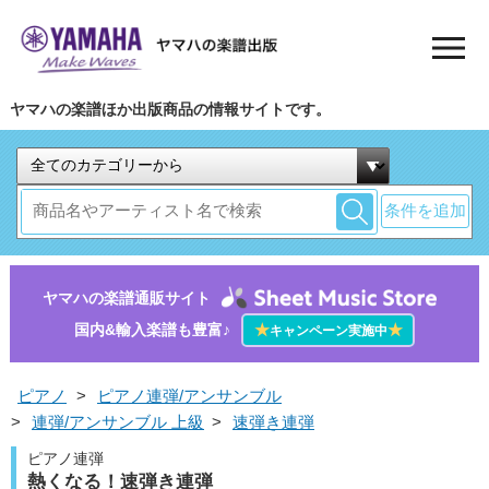
ヤマハの楽譜ほか出版商品の情報サイトです。
条件を追加
ヤマハの楽譜通販サイト
国内&輸入楽譜も豊富♪
★
★
キャンペーン実施中
ピアノ
>
ピアノ連弾/アンサンブル
>
連弾/アンサンブル 上級
>
速弾き連弾
ピアノ連弾
熱くなる！速弾き連弾