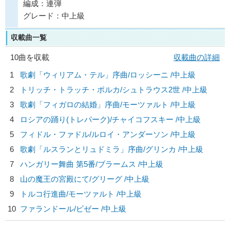
編成：連弾
グレード：中上級
収載曲一覧
10曲を収載
収載曲の詳細
1
歌劇「ウィリアム・テル」序曲/
ロッシーニ
/中上級
2
トリッチ・トラッチ・ポルカ/
シュトラウス2世
/中上級
3
歌劇「フィガロの結婚」序曲/
モーツァルト
/中上級
4
ロシアの踊り(トレパーク)/
チャイコフスキー
/中上級
5
フィドル・ファドル/
ルロイ・アンダーソン
/中上級
6
歌劇「ルスランとリュドミラ」序曲/
グリンカ
/中上級
7
ハンガリー舞曲 第5番/
ブラームス
/中上級
8
山の魔王の宮殿にて/
グリーグ
/中上級
9
トルコ行進曲/
モーツァルト
/中上級
10
ファランドール/
ビゼー
/中上級