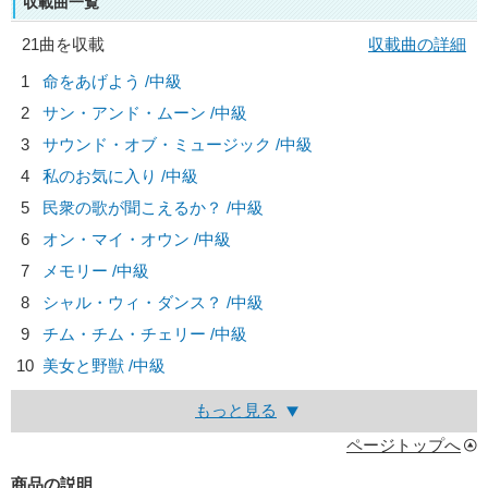
収載曲一覧
21曲を収載
収載曲の詳細
1
命をあげよう /中級
2
サン・アンド・ムーン /中級
3
サウンド・オブ・ミュージック /中級
4
私のお気に入り /中級
5
民衆の歌が聞こえるか？ /中級
6
オン・マイ・オウン /中級
7
メモリー /中級
8
シャル・ウィ・ダンス？ /中級
9
チム・チム・チェリー /中級
10
美女と野獣 /中級
もっと見る
ページトップへ
商品の説明