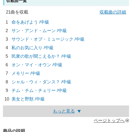
収載曲一覧
21曲を収載
収載曲の詳細
1
命をあげよう /中級
2
サン・アンド・ムーン /中級
3
サウンド・オブ・ミュージック /中級
4
私のお気に入り /中級
5
民衆の歌が聞こえるか？ /中級
6
オン・マイ・オウン /中級
7
メモリー /中級
8
シャル・ウィ・ダンス？ /中級
9
チム・チム・チェリー /中級
10
美女と野獣 /中級
もっと見る
ページトップへ
商品の説明