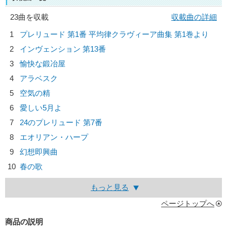
23曲を収載
収載曲の詳細
1
プレリュード 第1番 平均律クラヴィーア曲集 第1巻より
2
インヴェンション 第13番
3
愉快な鍛冶屋
4
アラベスク
5
空気の精
6
愛しい5月よ
7
24のプレリュード 第7番
8
エオリアン・ハープ
9
幻想即興曲
10
春の歌
もっと見る
ページトップへ
商品の説明