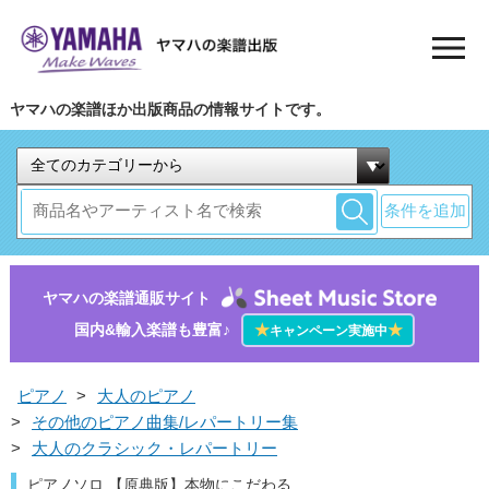
ヤマハの楽譜ほか出版商品の情報サイトです。
条件を追加
ヤマハの楽譜通販サイト
国内&輸入楽譜も豊富♪
★
★
キャンペーン実施中
ピアノ
>
大人のピアノ
>
その他のピアノ曲集/レパートリー集
>
大人のクラシック・レパートリー
ピアノソロ 【原典版】本物にこだわる