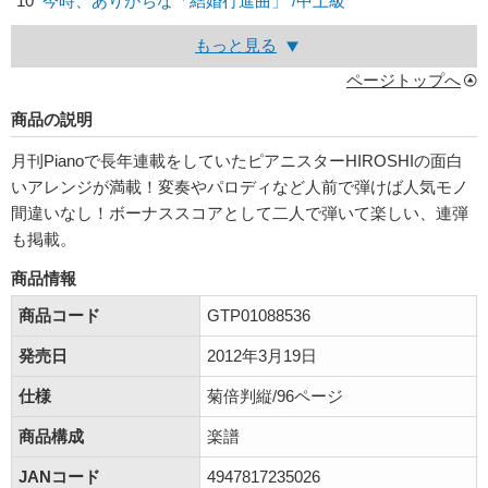
10
今時、ありがちな「結婚行進曲」 /中上級
もっと見る
ページトップへ
商品の説明
月刊Pianoで長年連載をしていたピアニスターHIROSHIの面白
いアレンジが満載！変奏やパロディなど人前で弾けば人気モノ
間違いなし！ボーナススコアとして二人で弾いて楽しい、連弾
も掲載。
商品情報
商品コード
GTP01088536
発売日
2012年3月19日
仕様
菊倍判縦/96ページ
商品構成
楽譜
JANコード
4947817235026