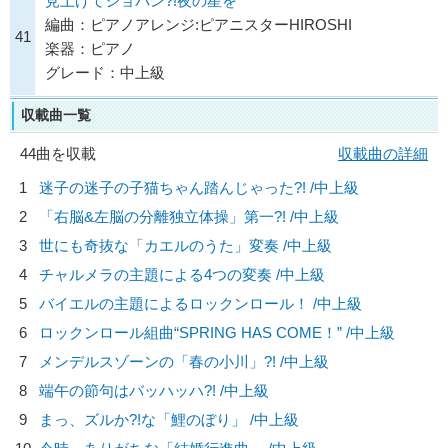
見上げてショパン?!夜の星を
編曲：ピアノアレンジ:ピアニスターHIROSHI
41
楽器：ピアノ
グレード：中上級
収載曲一覧
44曲を収載
収載曲の詳細
1
迷子の迷子の子猫ちゃん踏んじゃった?! /中上級
2
「右脳&左脳の分離独立体操」第一?! /中上級
3
世にも奇抜な「カエルのうた」変奏 /中上級
4
チャルメラの主題による4つの変奏 /中上級
5
バイエルの主題によるロックンロール！ /中上級
6
ロックンロール組曲“SPRING HAS COME！” /中上級
7
メンデルスゾーンの「春の小川」?! /中上級
8
端午の節句はバッハッハ?! /中上級
9
まっ、ズルか?!な「鯉のぼり」 /中上級