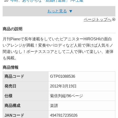
10
今時、ありがちな「結婚行進曲」 /中上級
もっと見る
ページトップへ
商品の説明
月刊Pianoで長年連載をしていたピアニスターHIROSHIの面白
いアレンジが満載！変奏やパロディなど人前で弾けば人気モノ
間違いなし！ボーナススコアとして二人で弾いて楽しい、連弾
も掲載。
商品情報
商品コード
GTP01088536
発売日
2012年3月19日
仕様
菊倍判縦/96ページ
商品構成
楽譜
JANコード
4947817235026