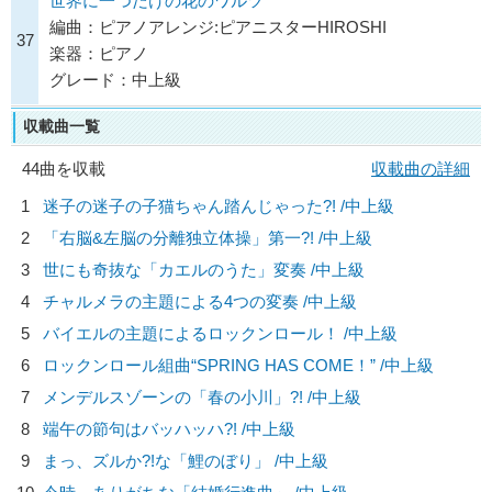
世界に一つだけの花のワルツ
編曲：ピアノアレンジ:ピアニスターHIROSHI
37
楽器：ピアノ
グレード：中上級
収載曲一覧
44曲を収載
収載曲の詳細
1
迷子の迷子の子猫ちゃん踏んじゃった?! /中上級
2
「右脳&左脳の分離独立体操」第一?! /中上級
3
世にも奇抜な「カエルのうた」変奏 /中上級
4
チャルメラの主題による4つの変奏 /中上級
5
バイエルの主題によるロックンロール！ /中上級
6
ロックンロール組曲“SPRING HAS COME！” /中上級
7
メンデルスゾーンの「春の小川」?! /中上級
8
端午の節句はバッハッハ?! /中上級
9
まっ、ズルか?!な「鯉のぼり」 /中上級