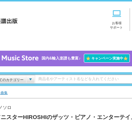
お客様
サポート
★
★
国内&輸入楽譜も豊富♪
キャンペーン実施中
てのカテゴリー
ト曲集
ノソロ
ニスターHIROSHIのザッツ・ピアノ・エンターテイ
！