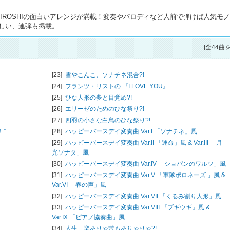
HIROSHIの面白いアレンジが満載！変奏やパロディなど人前で弾けば人気モ
しい、連弾も掲載。
[全44曲
[23]
雪やこんこ、ソナチネ混合?!
[24]
フランツ・リストの 『I LOVE YOU』
[25]
ひな人形の夢と目覚め?!
[26]
エリーゼのためのひな祭り?!
[27]
四羽の小さな白鳥のひな祭り?!
！”
[28]
ハッピーバースデイ変奏曲 Var.I 「ソナチネ」風
[29]
ハッピーバースデイ変奏曲 Var.II 「運命」風 & Var.III 「月
光ソナタ」風
[30]
ハッピーバースデイ変奏曲 Var.IV 「ショパンのワルツ」風
[31]
ハッピーバースデイ変奏曲 Var.V 「軍隊ポロネーズ 」風 &
Var.VI 「春の声」風
[32]
ハッピーバースデイ変奏曲 Var.VII 「くるみ割り人形」風
[33]
ハッピーバースデイ変奏曲 Var.VIII 『ブギウギ』風 &
Var.IX 「ピアノ協奏曲」風
[34]
人生、楽ありゃ苦もありゃりゃ?!