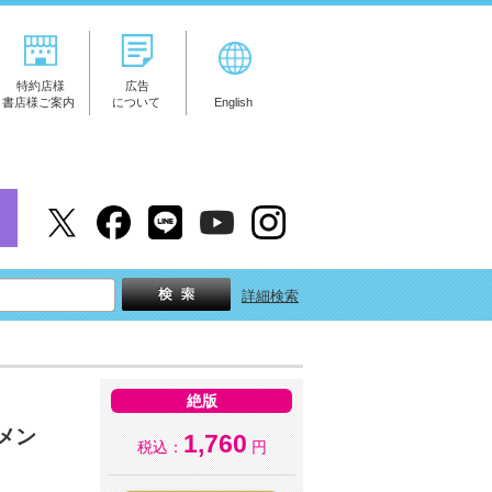
特約店様
広告
書店様ご案内
について
English
詳細検索
絶版
メン
1,760
税込：
円