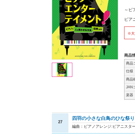
～ピ
ピア
※大
商品
商品
仕様
商品
JAN
楽器
四羽の小さな白鳥のひな祭り?
27
編曲：ピアノアレンジ:ピアニスターH