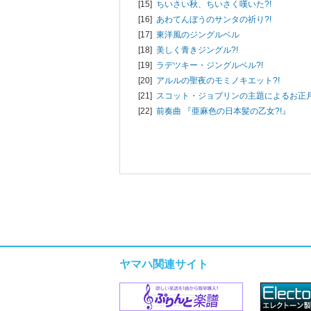
[15]
ちいさい秋、ちいさく嘆いた?!
[16]
あわてんぼうのサンタの祈り?!
[17]
東洋風のジングルベル
[18]
美しく青きジングル?!
[19]
ラデツキー・ジングルベル?!
[20]
アルルの聖夜のモミノキエット?!
[21]
スコット・ジョプリンの主題によるお正
[22]
前奏曲 『亜麻色の日本髪の乙女?!』
ヤマハ関連サイト