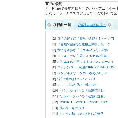
商品の説明
月刊Pianoで長年連載をしていたピアニスター
いなし！ボーナススコアとして二人で弾いて楽
収載曲一覧
収載曲の詳細を見る
[1]
迷子の迷子の子猫ちゃん踏んじゃった?!
[2]
「右脳&左脳の分離独立体操」第一?!
[3]
世にも奇抜な「カエルのうた」変奏
[4]
チャルメラの主題による4つの変奏
[5]
バイエルの主題によるロックンロール！
[6]
ロックンロール組曲“SPRING HAS COME
[7]
メンデルスゾーンの「春の小川」?!
[8]
端午の節句はバッハッハ?!
[9]
まっ、ズルか?!な「鯉のぼり」
[10]
今時、ありがちな「結婚行進曲」
[11]
ミルキーウェイの「結婚行進曲」
[12]
TWINKLE TWINKLE PIANISTAR?!
[13]
月の光、キラッ?!
[14]
ちいさい秋、みつけ足らん寺?!