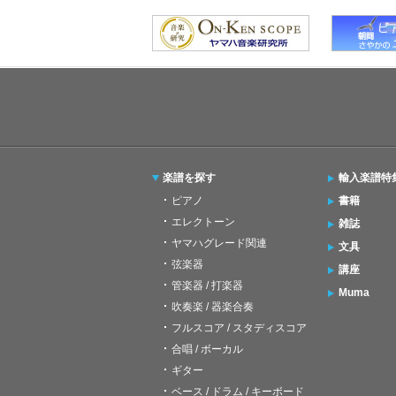
楽譜を探す
輸入楽譜特
ピアノ
書籍
エレクトーン
雑誌
ヤマハグレード関連
文具
弦楽器
講座
管楽器 / 打楽器
Muma
吹奏楽 / 器楽合奏
フルスコア / スタディスコア
合唱 / ボーカル
ギター
ベース / ドラム / キーボード