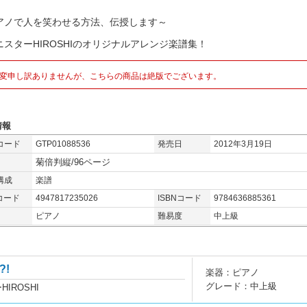
アノで人を笑わせる方法、伝授します～
ニスターHIROSHIのオリジナルアレンジ楽譜集！
変申し訳ありませんが、こちらの商品は絶版でございます。
情報
コード
GTP01088536
発売日
2012年3月19日
菊倍判縦/96ページ
構成
楽譜
コード
4947817235026
ISBNコード
9784636885361
ピアノ
難易度
中上級
!
楽器：ピアノ
グレード：中上級
IROSHI