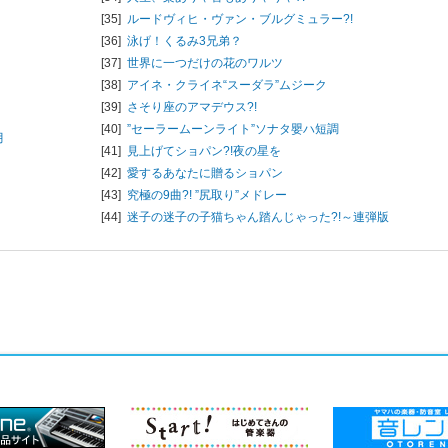
[35]
ルードヴィヒ・ヴァン・ブルグミュラー?!
[36]
泳げ！くるみ3兄弟？
[37]
世界に一つだけの花のワルツ
[38]
アイネ・クライネ“スーダラ”ムジーク
[39]
さそり座のアマデウス?!
[40]
”セーラームーンライト”ソナタ嬰ハ短調
月
[41]
見上げてショパン?!夜の星を
[42]
愛するあなたに贈るショパン
[43]
究極の9曲?! ”尻取り”メドレー
[44]
迷子の迷子の子猫ちゃん踏んじゃった?!～連弾版