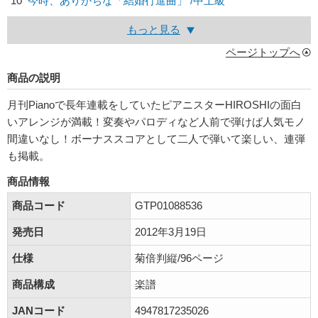
10
今時、ありがちな「結婚行進曲」 /中上級
もっと見る
ページトップへ
商品の説明
月刊Pianoで長年連載をしていたピアニスターHIROSHIの面白
いアレンジが満載！変奏やパロディなど人前で弾けば人気モノ
間違いなし！ボーナススコアとして二人で弾いて楽しい、連弾
も掲載。
商品情報
商品コード
GTP01088536
発売日
2012年3月19日
仕様
菊倍判縦/96ページ
商品構成
楽譜
JANコード
4947817235026