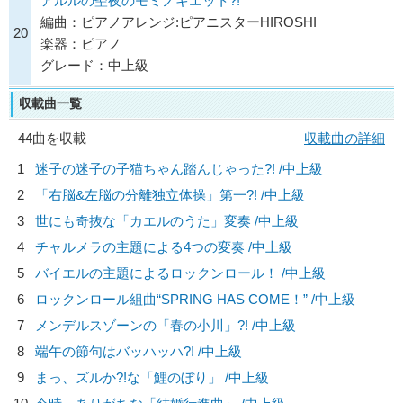
アルルの聖夜のモミノキエット?!
編曲：ピアノアレンジ:ピアニスターHIROSHI
20
楽器：ピアノ
グレード：中上級
収載曲一覧
44曲を収載
収載曲の詳細
1
迷子の迷子の子猫ちゃん踏んじゃった?! /中上級
2
「右脳&左脳の分離独立体操」第一?! /中上級
3
世にも奇抜な「カエルのうた」変奏 /中上級
4
チャルメラの主題による4つの変奏 /中上級
5
バイエルの主題によるロックンロール！ /中上級
6
ロックンロール組曲“SPRING HAS COME！” /中上級
7
メンデルスゾーンの「春の小川」?! /中上級
8
端午の節句はバッハッハ?! /中上級
9
まっ、ズルか?!な「鯉のぼり」 /中上級