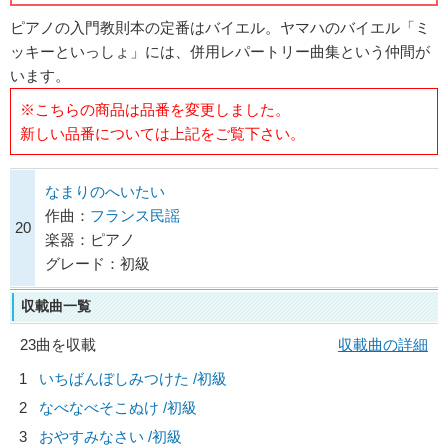
ピアノの入門教則本の定番はバイエル。ヤマハのバイエル「ミ
ッキーといっしょ」には、併用レパートリー曲集という仲間が
います。
※こちらの商品は品番を変更しました。
新しい品番については上記をご覧下さい。
なまりのへいたい
作曲：
フランス民謡
20
楽器：ピアノ
グレード：初級
収載曲一覧
23曲を収載
収載曲の詳細
1
いちばんぼしみつけた /初級
2
なべなべそこぬけ /初級
3
おやすみなさい /初級