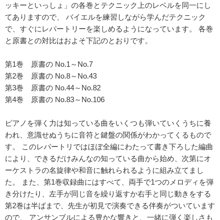
ッキーといっしょ」の各巻とテクニック上のレベルを同一にし
てありますので、 バイエルを練習しながら学んだテクニック
で、すぐにレパートリーを楽しめるようになっています。 各巻
と原書との対比はおよそ下記のとおりです。
第1巻 原書の No.1～No.7
第2巻 原書の No.8～No.43
第3巻 原書の No.44～No.82
第4巻 原書の No.83～No.106
ピアノを弾く力は知っている曲をいくつも弾いていくうちに養
われ、意識せぬうちに音符と鍵盤の関係がわかってくるもので
す。 このレパートリではほぼ全編にわたって書き下ろした編曲
により、できるだけみんなの知っている曲から始め、次第にオ
ーケストラの名旋律や和音に触れられるように組み立てまし
た。 また、第1巻収録曲にはすべて、両手で1つのメロディを弾
き分けたり、左手が同じ音を繰り返すか右手と同じ動きをする
第2巻は半ばまで、先生が初見で演奏できる伴奏がついています
ので、 アンサンブルによる豊かな響きと、一緒に弾く楽しさも