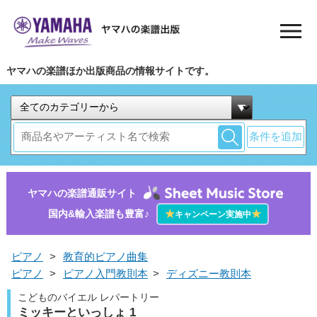
ヤマハの楽譜ほか出版商品の情報サイトです。
条件を追加
ヤマハの楽譜通販サイト
国内&輸入楽譜も豊富♪
★
★
キャンペーン実施中
ピアノ
>
教育的ピアノ曲集
ピアノ
>
ピアノ入門教則本
>
ディズニー教則本
こどものバイエル レパートリー
ミッキーといっしょ 1