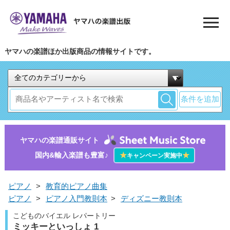
ヤマハの楽譜ほか出版商品の情報サイトです。
条件を追加
ヤマハの楽譜通販サイト
国内&輸入楽譜も豊富♪
★
★
キャンペーン実施中
ピアノ
>
教育的ピアノ曲集
ピアノ
>
ピアノ入門教則本
>
ディズニー教則本
こどものバイエル レパートリー
ミッキーといっしょ 1