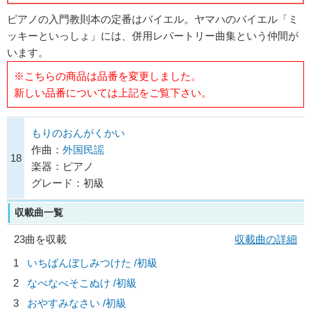
ピアノの入門教則本の定番はバイエル。ヤマハのバイエル「ミ
ッキーといっしょ」には、併用レパートリー曲集という仲間が
います。
※こちらの商品は品番を変更しました。
新しい品番については上記をご覧下さい。
もりのおんがくかい
作曲：
外国民謡
18
楽器：ピアノ
グレード：初級
収載曲一覧
23曲を収載
収載曲の詳細
1
いちばんぼしみつけた /初級
2
なべなべそこぬけ /初級
3
おやすみなさい /初級