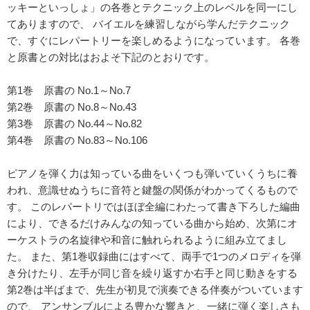
ッキーといっしょ」の各巻とテクニック上のレベルを同一にし
てありますので、 バイエルを練習しながら学んだテクニック
で、すぐにレパートリーを楽しめるようになっています。 各巻
と原書との対比はおよそ下記のとおりです。
第1巻 原書の No.1～No.7
第2巻 原書の No.8～No.43
第3巻 原書の No.44～No.82
第4巻 原書の No.83～No.106
ピアノを弾く力は知っている曲をいくつも弾いていくうちに養
われ、意識せぬうちに音符と鍵盤の関係がわかってくるもので
す。 このレパートリではほぼ全編にわたって書き下ろした編曲
により、できるだけみんなの知っている曲から始め、次第にオ
ーケストラの名旋律や和音に触れられるように組み立てまし
た。 また、第1巻収録曲にはすべて、両手で1つのメロディを弾
き分けたり、左手が同じ音を繰り返すか右手と同じ動きをする
第2巻は半ばまで、先生が初見で演奏できる伴奏がついています
ので、 アンサンブルによる豊かな響きと、一緒に弾く楽しさも