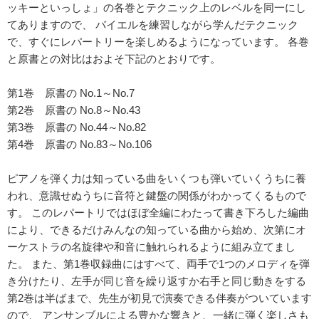
ッキーといっしょ」の各巻とテクニック上のレベルを同一にし
てありますので、 バイエルを練習しながら学んだテクニック
で、すぐにレパートリーを楽しめるようになっています。 各巻
と原書との対比はおよそ下記のとおりです。
第1巻 原書の No.1～No.7
第2巻 原書の No.8～No.43
第3巻 原書の No.44～No.82
第4巻 原書の No.83～No.106
ピアノを弾く力は知っている曲をいくつも弾いていくうちに養
われ、意識せぬうちに音符と鍵盤の関係がわかってくるもので
す。 このレパートリではほぼ全編にわたって書き下ろした編曲
により、できるだけみんなの知っている曲から始め、次第にオ
ーケストラの名旋律や和音に触れられるように組み立てまし
た。 また、第1巻収録曲にはすべて、両手で1つのメロディを弾
き分けたり、左手が同じ音を繰り返すか右手と同じ動きをする
第2巻は半ばまで、先生が初見で演奏できる伴奏がついています
ので、 アンサンブルによる豊かな響きと、一緒に弾く楽しさも