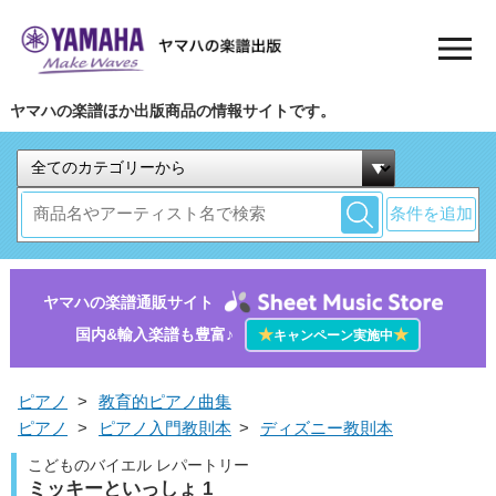
ヤマハの楽譜ほか出版商品の情報サイトです。
条件を追加
ヤマハの楽譜通販サイト
国内&輸入楽譜も豊富♪
★
★
キャンペーン実施中
ピアノ
>
教育的ピアノ曲集
ピアノ
>
ピアノ入門教則本
>
ディズニー教則本
こどものバイエル レパートリー
ミッキーといっしょ 1