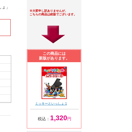
しょ」
※大変申し訳ありませんが、
こちらの商品は絶版でございます。
この商品には
新版があります。
ミッキーといっしょ 1
1,320
税込：
円