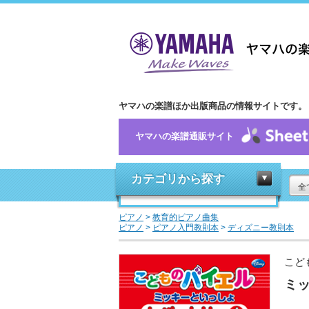
ヤマハの楽譜ほか出版商品の情報サイトです。
ヤマハの楽譜通販サイト
カテゴリから探す
全
ピアノ
>
教育的ピアノ曲集
ピアノ
>
ピアノ入門教則本
>
ディズニー教則本
こど
ミッ