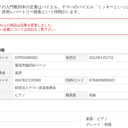
ノの入門教則本の定番はバイエル。ヤマハのバイエル「ミッキーといっ
、併用レパートリー曲集という仲間がいます。
ちらの商品は品番を変更しました。
い品番については右記をご覧下さい。
情報
コード
GTP01088302
発売日
2012年1月27日
菊倍判縦/56ページ
構成
楽譜
コード
4947817233589
ISBNコード
9784636883022
財団法人ヤマハ音楽振興会
ピアノ
難易度
初級
楽器：ピアノ
グレード：初級