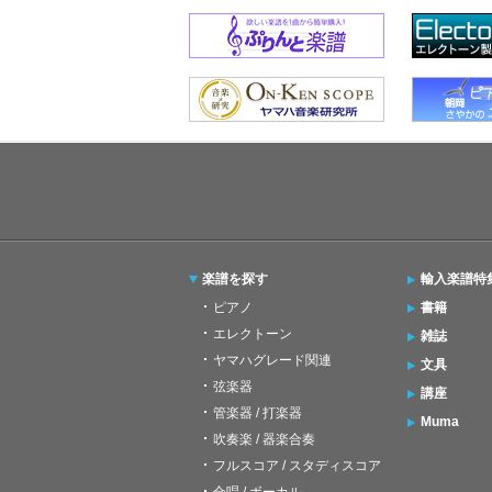
楽譜を探す
輸入楽譜特
ピアノ
書籍
エレクトーン
雑誌
ヤマハグレード関連
文具
弦楽器
講座
管楽器 / 打楽器
Muma
吹奏楽 / 器楽合奏
フルスコア / スタディスコア
合唱 / ボーカル