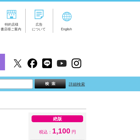
特約店様
広告
書店様ご案内
について
English
詳細検索
絶版
1,100
税込：
円