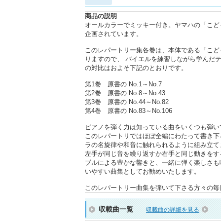
商品の説明
オールカラーでミッキー付き。ヤマハの「こど
企画されています。
このレパートリー集各巻は、本体である「こど
りますので、 バイエルを練習しながら学んだ
の対比はおよそ下記のとおりです。
第1巻 原書の No.1～No.7
第2巻 原書の No.8～No.43
第3巻 原書の No.44～No.82
第4巻 原書の No.83～No.106
ピアノを弾く力は知っている曲をいくつも弾い
このレパートリではほぼ全編にわたって書き下
ラの名旋律や和音に触れられるように組み立て
左手が同じ音を繰り返すか右手と同じ動きをす
ブルによる豊かな響きと、一緒に弾く楽しさも
いやすい曲集としてお勧めいたします。
このレパートリー曲集を弾いて下さる方々の毎
収載曲一覧
収載曲の詳細を見る