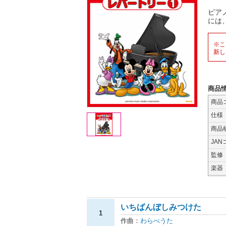
ピア
には
※こ
新し
商品
商品
仕様
商品
JAN
監修
楽器
いちばんぼしみつけた
1
作曲：
わらべうた