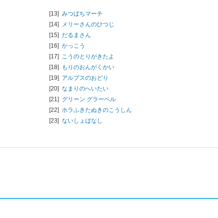
[13]
みつばちマーチ
[14]
メリーさんのひつじ
[15]
だるまさん
[16]
かっこう
[17]
こうのとりがきたよ
[18]
もりのおんがくかい
[19]
アルプスのおどり
[20]
なまりのへいたい
[21]
グリーン グラーベル
[22]
ホラふきたぬきのこうしん
[23]
ないしょばなし