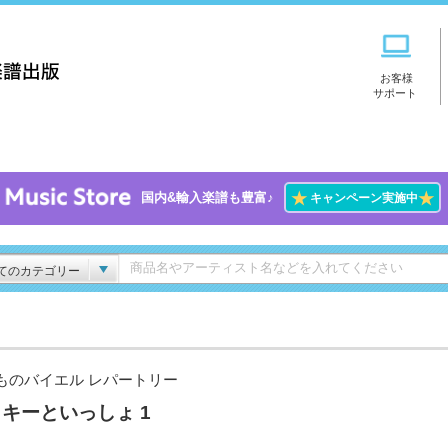
お客様
サポート
★
★
国内&輸入楽譜も豊富♪
キャンペーン実施中
てのカテゴリー
ものバイエル レパートリー
キーといっしょ 1