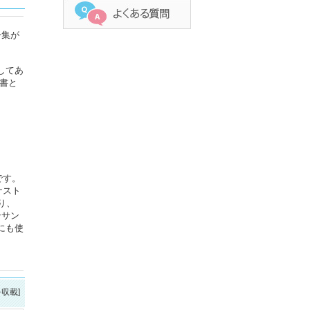
ー集が
してあ
書と
です。
ケスト
り、
ンサン
にも使
を収載]