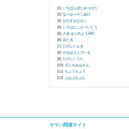
[1]
いちばんぼしみつけた
[2]
なべなべそこぬけ
[3]
おやすみなさい
[4]
いろはにこんぺいとう
[5]
さあ はじめようABC
[6]
ほたる
[7]
たのしいよる
[8]
かわはよんでいる
[9]
たのしいうた
[10]
ダニカおばさん
[11]
ちょうちょう
[12]
ぶんぶんぶん
ヤマハ関連サイト