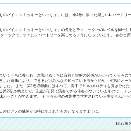
ものバイエル ミッキーといっしょ」には、全4巻に添った楽しいレパートリ
ものバイエル ミッキーといっしょ」の各巻とテクニック上のレベルを同一に
テクニックで、すぐにレパートリーを楽しめるようになっています。 各巻と原
ていくうちに養われ、意識せぬうちに音符と鍵盤の関係がわかってくるもの
ろした編曲により、できるだけみんなの知っている曲から始め、次第にオー
ました。 また、第1巻収録曲にはすべて、両手で1つのメロディを弾き分けた
る第2巻は半ばまで、先生が初見で演奏できる伴奏がついていますので、 ア
味わうことができます。 もちろん他の教則本で学習されている生徒さんたち
日のピアノの練習が期待にあふれたものとなりますように。
[全23曲