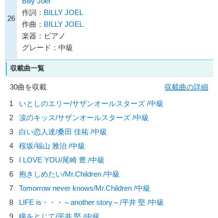
Billy Joel
作詞：
BILLY JOEL
26
作曲：
BILLY JOEL
楽器：ピアノ
グレード：中級
収載曲一覧
30曲を収載
収載曲の詳細
1
いとしのエリー/
サザンオールスターズ
/中級
2
涙のキッス/
サザンオールスターズ
/中級
3
白い恋人達/
桑田 佳祐
/中級
4
桜坂/
福山 雅治
/中級
5
I LOVE YOU/
尾崎 豊
/中級
6
抱きしめたい/
Mr.Children
/中級
7
Tomorrow never knows/
Mr.Children
/中級
8
LIFE is・・・～another story～/
平井 堅
/中級
9
瞳をとじて/
平井 堅
/中級