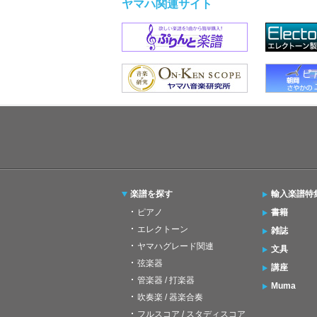
ヤマハ関連サイト
楽譜を探す
輸入楽譜特
ピアノ
書籍
エレクトーン
雑誌
ヤマハグレード関連
文具
弦楽器
講座
管楽器 / 打楽器
Muma
吹奏楽 / 器楽合奏
フルスコア / スタディスコア