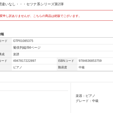
間違いなし・・・セツナ系シリーズ第2弾
変申し訳ありませんが、こちらの商品は絶版でございます。
情報
コード
GTP01085375
菊倍判縦/84ページ
構成
楽譜
コード
4947817222897
ISBNコード
9784636853759
ピアノ
難易度
中級
楽器：ピアノ
グレード：中級