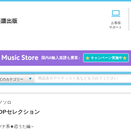
お客様
サポート
★
★
国内&輸入楽譜も豊富♪
キャンペーン実施中
てのカテゴリー
ノソロ
POPセレクション
ツナ系★恋うた編～