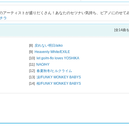
のアーティストが盛りだくさん！あなたのセツナい気持ち、ピアノにのせて
チラ
[全14曲
[8]
戻れない明日/
aiko
[9]
Heavenly White/
EXILE
[10]
let go/
m-flo loves YOSHIKA
[11]
NAO/
HY
[12]
春夏秋冬/
ヒルクライム
[13]
涙/
FUNKY MONKEY BABYS
[14]
桜/
FUNKY MONKEY BABYS