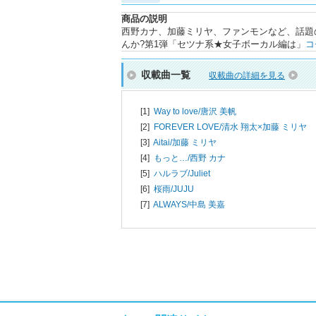
商品の説明
西野カナ、加藤ミリヤ、ファンモンなど、話題
んか?第1弾「セツナ系★女子ボーカル編は」
コ
収載曲一覧
収載曲の詳細を見る
[1]
Way to love/
唐沢 美帆
[2]
FOREVER LOVE/
清水 翔太×加藤 ミリヤ
[3]
Aitai/
加藤 ミリヤ
[4]
もっと…/
西野 カナ
[5]
ハルラブ/
Juliet
[6]
桜雨/
JUJU
[7]
ALWAYS/
中島 美嘉