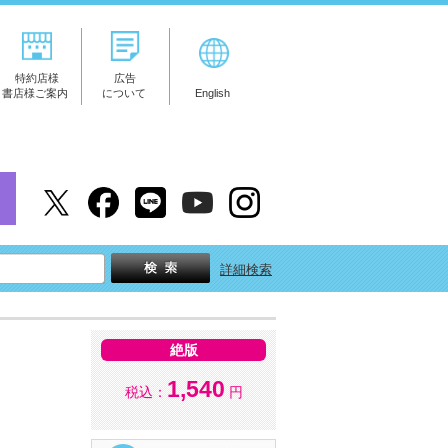
特約店様
広告
書店様ご案内
について
English
詳細検索
絶版
1,540
税込：
円