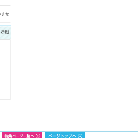
みませ
を収載]