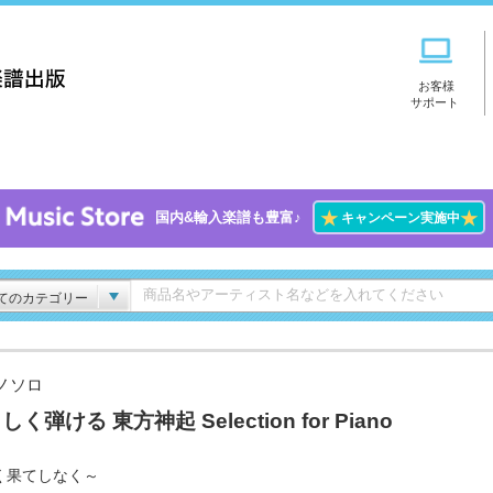
お客様
サポート
★
★
国内&輸入楽譜も豊富♪
キャンペーン実施中
てのカテゴリー
ノソロ
しく弾ける 東方神起 Selection for Piano
く果てしなく～