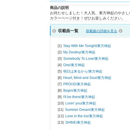
商品の説明
お待たせしました！大人気、東方神起のやさし
カラーページ付き！ぜひお楽しみください。
収載曲一覧
収載曲の詳細を見る
[1]
Stay With Me Tonight/
東方神起
[2]
My Destiny/
東方神起
[3]
Somebody To Love/
東方神起
[4]
One/
東方神起
[5]
明日は来るから/
東方神起
[6]
Heart, Mind and Soul/
東方神起
[7]
PROUD/
東方神起
[8]
Begin/
東方神起
[9]
I'll be there/
東方神起
[10]
Lovin' you/
東方神起
[11]
Summer Dream/
東方神起
[12]
Love in the Ice/
東方神起
[13]
SHINE/
東方神起