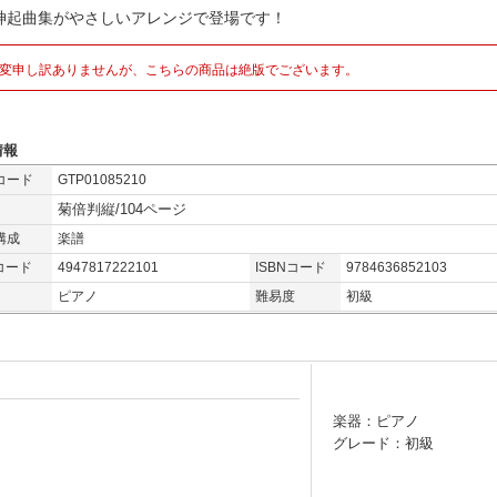
神起曲集がやさしいアレンジで登場です！
変申し訳ありませんが、こちらの商品は絶版でございます。
情報
コード
GTP01085210
菊倍判縦/104ページ
構成
楽譜
コード
4947817222101
ISBNコード
9784636852103
ピアノ
難易度
初級
楽器：ピアノ
グレード：初級