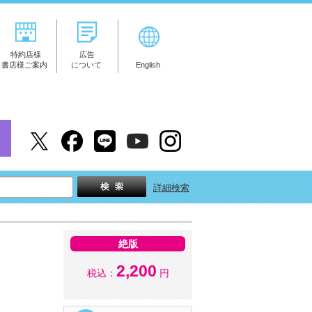
特約店様
広告
書店様ご案内
について
English
詳細検索
絶版
2,200
税込：
円