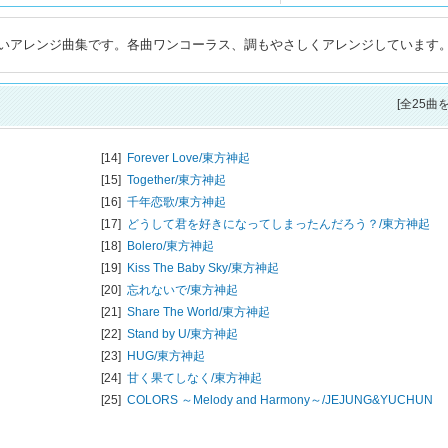
いアレンジ曲集です。各曲ワンコーラス、調もやさしくアレンジしています
[全25曲
[14]
Forever Love/
東方神起
[15]
Together/
東方神起
[16]
千年恋歌/
東方神起
[17]
どうして君を好きになってしまったんだろう？/
東方神起
[18]
Bolero/
東方神起
[19]
Kiss The Baby Sky/
東方神起
[20]
忘れないで/
東方神起
[21]
Share The World/
東方神起
[22]
Stand by U/
東方神起
[23]
HUG/
東方神起
[24]
甘く果てしなく/
東方神起
[25]
COLORS ～Melody and Harmony～/
JEJUNG&YUCHUN