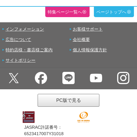
特集ページ一覧へ
ページトップへ
インフォメーション
お客様サポート
広告について
会社概要
特約店様・書店様ご案内
個人情報保護方針
サイトポリシー
PC版で見る
JASRAC許諾番号：
6523417007Y31018