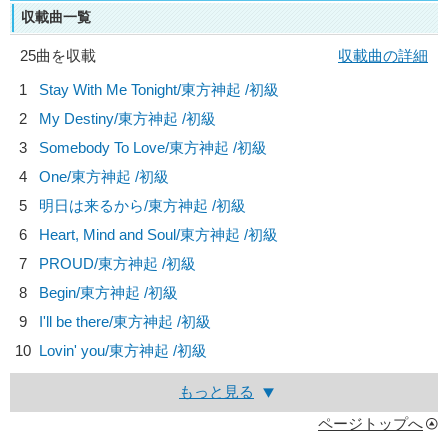
収載曲一覧
25曲を収載
収載曲の詳細
1
Stay With Me Tonight/
東方神起
/初級
2
My Destiny/
東方神起
/初級
3
Somebody To Love/
東方神起
/初級
4
One/
東方神起
/初級
5
明日は来るから/
東方神起
/初級
6
Heart, Mind and Soul/
東方神起
/初級
7
PROUD/
東方神起
/初級
8
Begin/
東方神起
/初級
9
I'll be there/
東方神起
/初級
10
Lovin' you/
東方神起
/初級
もっと見る
ページトップへ