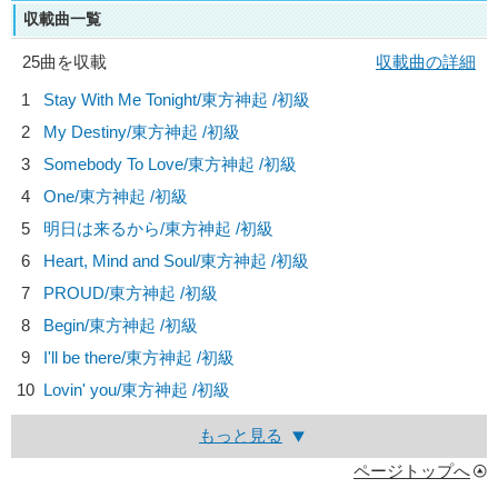
収載曲一覧
25曲を収載
収載曲の詳細
1
Stay With Me Tonight/
東方神起
/初級
2
My Destiny/
東方神起
/初級
3
Somebody To Love/
東方神起
/初級
4
One/
東方神起
/初級
5
明日は来るから/
東方神起
/初級
6
Heart, Mind and Soul/
東方神起
/初級
7
PROUD/
東方神起
/初級
8
Begin/
東方神起
/初級
9
I'll be there/
東方神起
/初級
10
Lovin' you/
東方神起
/初級
もっと見る
ページトップへ