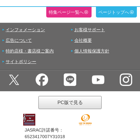
特集ページ一覧へ
ページトップへ
インフォメーション
お客様サポート
広告について
会社概要
特約店様・書店様ご案内
個人情報保護方針
サイトポリシー
PC版で見る
JASRAC許諾番号：
6523417007Y31018