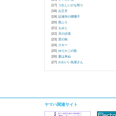
[17]
うれしいひな祭り
[18]
お正月
[19]
証城寺の狸囃子
[20]
雨ふり
[21]
もみじ
[22]
月の沙漠
[23]
里の秋
[24]
スキー
[25]
ゆりかごの歌
[26]
夏は来ぬ
[27]
かわいい魚屋さん
ヤマハ関連サイト