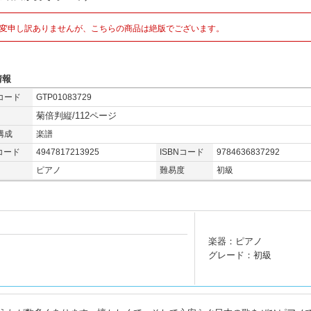
変申し訳ありませんが、こちらの商品は絶版でございます。
情報
コード
GTP01083729
菊倍判縦/112ページ
構成
楽譜
コード
4947817213925
ISBNコード
9784636837292
ピアノ
難易度
初級
楽器：ピアノ
グレード：初級