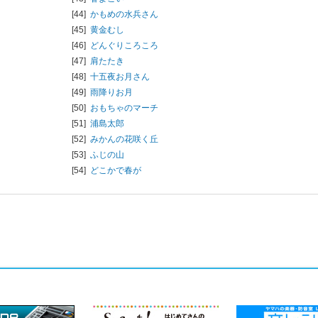
[44]
かもめの水兵さん
[45]
黄金むし
[46]
どんぐりころころ
[47]
肩たたき
[48]
十五夜お月さん
[49]
雨降りお月
[50]
おもちゃのマーチ
[51]
浦島太郎
[52]
みかんの花咲く丘
[53]
ふじの山
[54]
どこかで春が