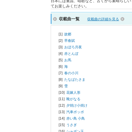
日本には童謡、唱歌など、古くから素晴らしい
てお楽しみください。
収載曲一覧
収載曲の詳細を見る
[1]
故郷
[2]
早春賦
[3]
おぼろ月夜
[4]
赤とんぼ
[5]
お馬
[6]
海
[7]
春の小川
[8]
たなばたさま
[9]
雪
[10]
花嫁人形
[11]
靴がなる
[12]
夕焼け小焼け
[13]
汽車ポッポ
[14]
赤い鳥 小鳥
[15]
うさぎ
[16]
シャボン玉