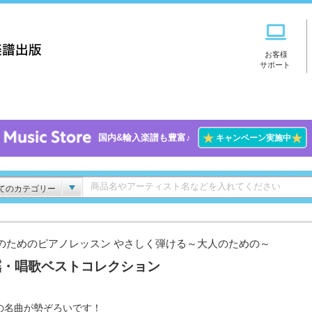
お客様
サポート
★
★
国内&輸入楽譜も豊富♪
キャンペーン実施中
てのカテゴリー
のためのピアノレッスン やさしく弾ける～大人のための～
謡・唱歌ベストコレクション
の名曲が勢ぞろいです！