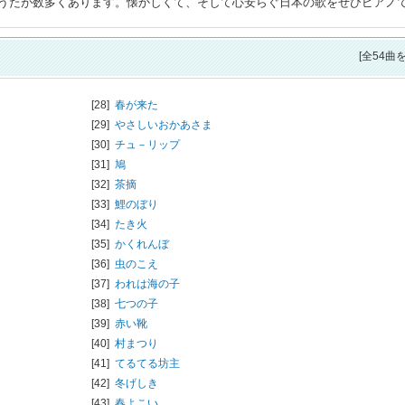
うたが数多くあります。懐かしくて、そして心安らぐ日本の歌をぜひピアノ
[全54曲
[28]
春が来た
[29]
やさしいおかあさま
[30]
チュ－リップ
[31]
鳩
[32]
茶摘
[33]
鯉のぼり
[34]
たき火
[35]
かくれんぼ
[36]
虫のこえ
[37]
われは海の子
[38]
七つの子
[39]
赤い靴
[40]
村まつり
[41]
てるてる坊主
[42]
冬げしき
[43]
春よこい