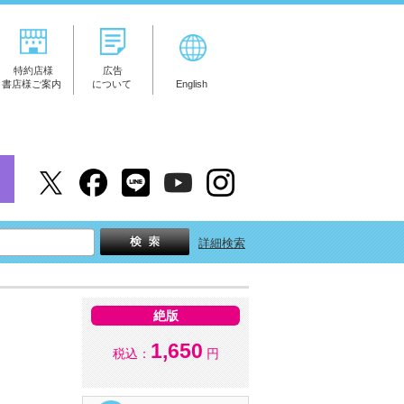
特約店様
広告
書店様ご案内
について
English
詳細検索
絶版
1,650
税込：
円