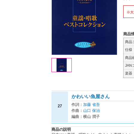
※大
商品
商品
仕様
商品
JAN
楽器
かわいい魚屋さん
作詞：
加藤 省吾
27
作曲：
山口 保治
編曲：横山 潤子
商品の説明