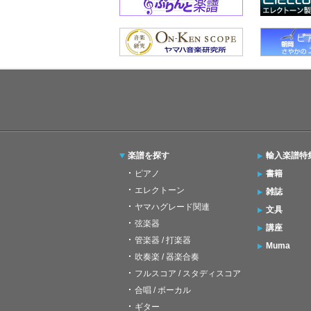
楽譜を探す
輸入楽譜特
ピアノ
書籍
エレクトーン
雑誌
ヤマハグレード関連
文具
弦楽器
講座
管楽器 / 打楽器
Muma
吹奏楽 / 器楽合奏
フルスコア / スタディスコア
合唱 / ボーカル
ギター