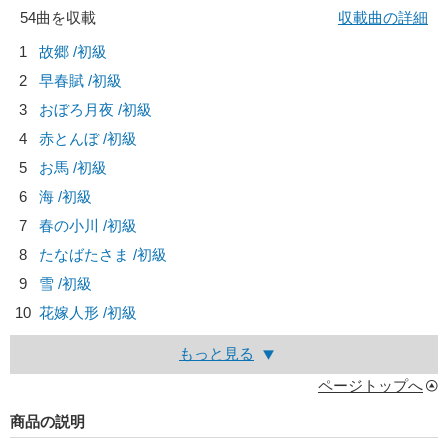
54曲を収載
収載曲の詳細
1
故郷 /初級
2
早春賦 /初級
3
おぼろ月夜 /初級
4
赤とんぼ /初級
5
お馬 /初級
6
海 /初級
7
春の小川 /初級
8
たなばたさま /初級
9
雪 /初級
10
花嫁人形 /初級
もっと見る
ページトップへ
商品の説明