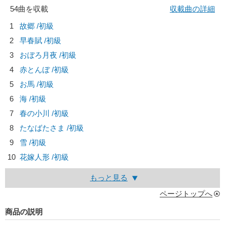
54曲を収載
収載曲の詳細
1
故郷 /初級
2
早春賦 /初級
3
おぼろ月夜 /初級
4
赤とんぼ /初級
5
お馬 /初級
6
海 /初級
7
春の小川 /初級
8
たなばたさま /初級
9
雪 /初級
10
花嫁人形 /初級
もっと見る
ページトップへ
商品の説明