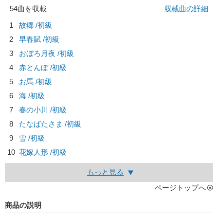
54曲を収載
収載曲の詳細
1
故郷 /初級
2
早春賦 /初級
3
おぼろ月夜 /初級
4
赤とんぼ /初級
5
お馬 /初級
6
海 /初級
7
春の小川 /初級
8
たなばたさま /初級
9
雪 /初級
10
花嫁人形 /初級
もっと見る
ページトップへ
商品の説明