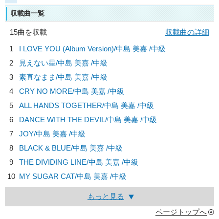
収載曲一覧
15曲を収載
収載曲の詳細
1
I LOVE YOU (Album Version)/
中島 美嘉
/中級
2
見えない星/
中島 美嘉
/中級
3
素直なまま/
中島 美嘉
/中級
4
CRY NO MORE/
中島 美嘉
/中級
5
ALL HANDS TOGETHER/
中島 美嘉
/中級
6
DANCE WITH THE DEVIL/
中島 美嘉
/中級
7
JOY/
中島 美嘉
/中級
8
BLACK & BLUE/
中島 美嘉
/中級
9
THE DIVIDING LINE/
中島 美嘉
/中級
10
MY SUGAR CAT/
中島 美嘉
/中級
もっと見る
ページトップへ