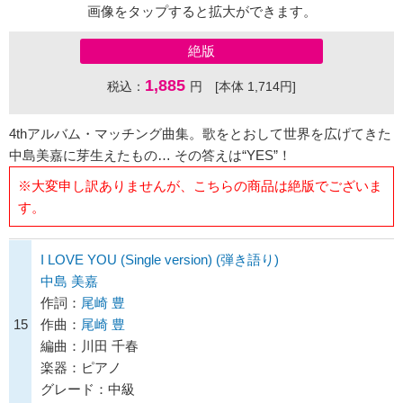
画像をタップすると拡大ができます。
絶版
1,885
税込：
円 [本体 1,714円]
4thアルバム・マッチング曲集。歌をとおして世界を広げてきた
中島美嘉に芽生えたもの… その答えは“YES”！
※大変申し訳ありませんが、こちらの商品は絶版でございま
す。
I LOVE YOU (Single version) (弾き語り)
中島 美嘉
作詞：
尾崎 豊
15
作曲：
尾崎 豊
編曲：川田 千春
楽器：ピアノ
グレード：中級