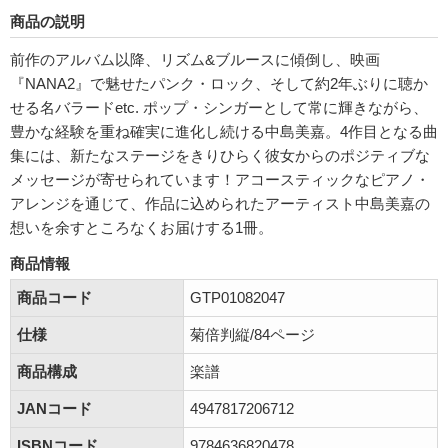
商品の説明
前作のアルバム以降、リズム&ブルースに傾倒し、映画
『NANA2』で魅せたパンク・ロック、そして約2年ぶりに聴か
せる名バラードetc. ポップ・シンガーとして常に輝きながら、
豊かな経験を重ね確実に進化し続ける中島美嘉。4作目となる曲
集には、新たなステージをきりひらく彼女からのポジティブな
メッセージが寄せられています！アコースティックなピアノ・
アレンジを通じて、作品に込められたアーティスト中島美嘉の
想いを余すところなくお届けする1冊。
商品情報
商品コード
GTP01082047
仕様
菊倍判縦/84ページ
商品構成
楽譜
JANコード
4947817206712
ISBNコード
9784636820478