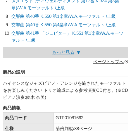
7
メヌエット (ディヴェルティメント 第17番 K.334 第3楽
章)/
W.A.モーツァルト
/上級
8
交響曲 第40番 K.550 第1楽章/
W.A.モーツァルト
/上級
9
交響曲 第40番 K.550 第4楽章/
W.A.モーツァルト
/上級
10
交響曲 第41番 「ジュピター」 K.551 第1楽章/
W.A.モーツ
ァルト
/上級
もっと見る
ページトップへ
商品の説明
ハイセンスなジャズピアノ・アレンジを施されたモーツァルト
をお楽しみください!トリオ編成による参考演奏CD付き。(※CD
ピアノ演奏:鈴木 奈美)
商品情報
商品コード
GTP01081662
仕様
菊倍判縦/88ページ