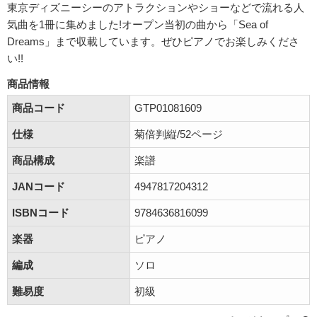
東京ディズニーシーのアトラクションやショーなどで流れる人
気曲を1冊に集めました!オープン当初の曲から「Sea of
Dreams」まで収載しています。ぜひピアノでお楽しみくださ
い!!
商品情報
商品コード
GTP01081609
仕様
菊倍判縦/52ページ
商品構成
楽譜
JANコード
4947817204312
ISBNコード
9784636816099
楽器
ピアノ
編成
ソロ
難易度
初級