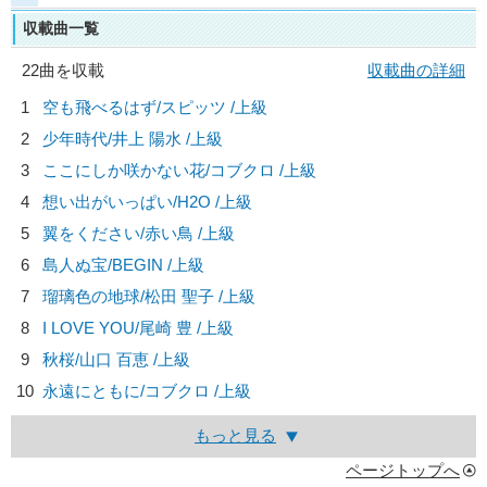
収載曲一覧
22曲を収載
収載曲の詳細
1
空も飛べるはず/
スピッツ
/上級
2
少年時代/
井上 陽水
/上級
3
ここにしか咲かない花/
コブクロ
/上級
4
想い出がいっぱい/
H2O
/上級
5
翼をください/
赤い鳥
/上級
6
島人ぬ宝/
BEGIN
/上級
7
瑠璃色の地球/
松田 聖子
/上級
8
I LOVE YOU/
尾崎 豊
/上級
9
秋桜/
山口 百恵
/上級
10
永遠にともに/
コブクロ
/上級
もっと見る
ページトップへ