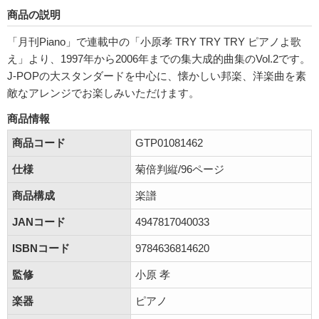
商品の説明
「月刊Piano」で連載中の「小原孝 TRY TRY TRY ピアノよ歌
え」より、1997年から2006年までの集大成的曲集のVol.2です。
J-POPの大スタンダードを中心に、懐かしい邦楽、洋楽曲を素
敵なアレンジでお楽しみいただけます。
商品情報
商品コード
GTP01081462
仕様
菊倍判縦/96ページ
商品構成
楽譜
JANコード
4947817040033
ISBNコード
9784636814620
監修
小原 孝
楽器
ピアノ