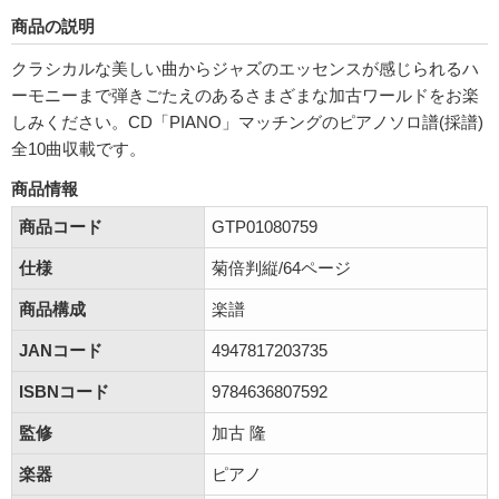
商品の説明
クラシカルな美しい曲からジャズのエッセンスが感じられるハ
ーモニーまで弾きごたえのあるさまざまな加古ワールドをお楽
しみください。CD「PIANO」マッチングのピアノソロ譜(採譜)
全10曲収載です。
商品情報
商品コード
GTP01080759
仕様
菊倍判縦/64ページ
商品構成
楽譜
JANコード
4947817203735
ISBNコード
9784636807592
監修
加古 隆
楽器
ピアノ