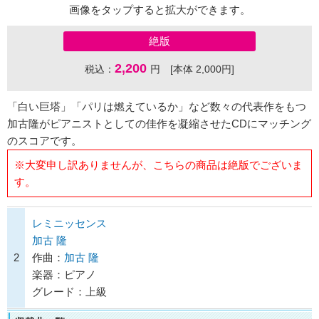
画像をタップすると拡大ができます。
絶版
2,200
税込：
円 [本体 2,000円]
「白い巨塔」「パリは燃えているか」など数々の代表作をもつ
加古隆がピアニストとしての佳作を凝縮させたCDにマッチング
のスコアです。
※大変申し訳ありませんが、こちらの商品は絶版でございま
す。
レミニッセンス
加古 隆
2
作曲：
加古 隆
楽器：ピアノ
グレード：上級