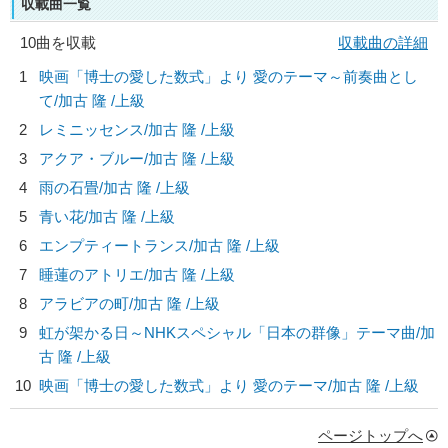
収載曲一覧
10曲を収載
収載曲の詳細
1
映画「博士の愛した数式」より 愛のテーマ～前奏曲とし
て/
加古 隆
/上級
2
レミニッセンス/
加古 隆
/上級
3
アクア・ブルー/
加古 隆
/上級
4
雨の石畳/
加古 隆
/上級
5
青い花/
加古 隆
/上級
6
エンプティートランス/
加古 隆
/上級
7
睡蓮のアトリエ/
加古 隆
/上級
8
アラビアの町/
加古 隆
/上級
9
虹が架かる日～NHKスペシャル「日本の群像」テーマ曲/
加
古 隆
/上級
10
映画「博士の愛した数式」より 愛のテーマ/
加古 隆
/上級
ページトップへ