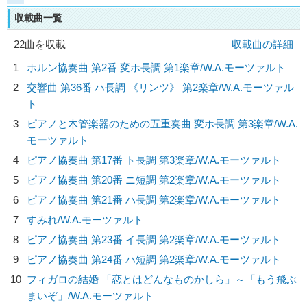
収載曲一覧
22曲を収載
収載曲の詳細
1
ホルン協奏曲 第2番 変ホ長調 第1楽章/
W.A.モーツァルト
2
交響曲 第36番 ハ長調 《リンツ》 第2楽章/
W.A.モーツァル
ト
3
ピアノと木管楽器のための五重奏曲 変ホ長調 第3楽章/
W.A.
モーツァルト
4
ピアノ協奏曲 第17番 ト長調 第3楽章/
W.A.モーツァルト
5
ピアノ協奏曲 第20番 ニ短調 第2楽章/
W.A.モーツァルト
6
ピアノ協奏曲 第21番 ハ長調 第2楽章/
W.A.モーツァルト
7
すみれ/
W.A.モーツァルト
8
ピアノ協奏曲 第23番 イ長調 第2楽章/
W.A.モーツァルト
9
ピアノ協奏曲 第24番 ハ短調 第2楽章/
W.A.モーツァルト
10
フィガロの結婚 「恋とはどんなものかしら」～「もう飛ぶ
まいぞ」/
W.A.モーツァルト