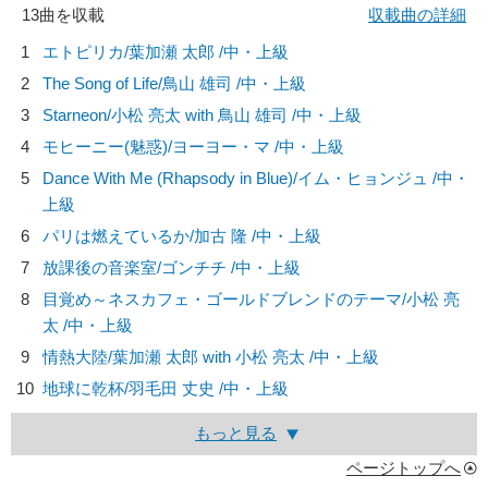
13曲を収載
収載曲の詳細
1
エトピリカ/
葉加瀬 太郎
/中・上級
2
The Song of Life/
鳥山 雄司
/中・上級
3
Starneon/
小松 亮太 with 鳥山 雄司
/中・上級
4
モヒーニー(魅惑)/
ヨーヨー・マ
/中・上級
5
Dance With Me (Rhapsody in Blue)/
イム・ヒョンジュ
/中・
上級
6
パリは燃えているか/
加古 隆
/中・上級
7
放課後の音楽室/
ゴンチチ
/中・上級
8
目覚め～ネスカフェ・ゴールドブレンドのテーマ/
小松 亮
太
/中・上級
9
情熱大陸/
葉加瀬 太郎 with 小松 亮太
/中・上級
10
地球に乾杯/
羽毛田 丈史
/中・上級
もっと見る
ページトップへ