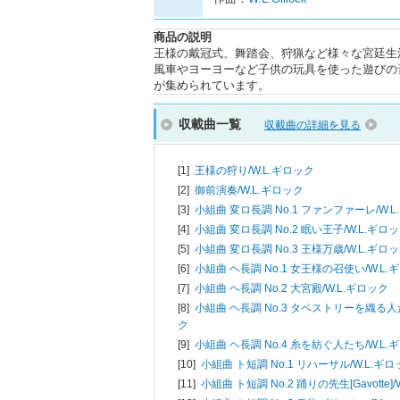
商品の説明
王様の戴冠式、舞踏会、狩猟など様々な宮廷生
風車やヨーヨーなど子供の玩具を使った遊びの
が集められています。
収載曲一覧
収載曲の詳細を見る
[1]
王様の狩り/
W.L.ギロック
[2]
御前演奏/
W.L.ギロック
[3]
小組曲 変ロ長調 No.1 ファンファーレ/
W.
[4]
小組曲 変ロ長調 No.2 眠い王子/
W.L.ギロ
[5]
小組曲 変ロ長調 No.3 王様万歳/
W.L.ギロ
[6]
小組曲 ヘ長調 No.1 女王様の召使い/
W.L.
[7]
小組曲 ヘ長調 No.2 大宮殿/
W.L.ギロック
[8]
小組曲 ヘ長調 No.3 タペストリーを織る人
ク
[9]
小組曲 ヘ長調 No.4 糸を紡ぐ人たち/
W.L.
[10]
小組曲 ト短調 No.1 リハーサル/
W.L.ギ
[11]
小組曲 ト短調 No.2 踊りの先生[Gavotte]/