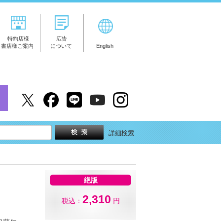
特約店様
広告
書店様ご案内
について
English
詳細検索
絶版
2,310
税込：
円