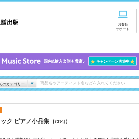
お客様
サポート
★
★
国内&輸入楽譜も豊富♪
キャンペーン実施中
てのカテゴリー
付
ック ピアノ小品集
【CD付】