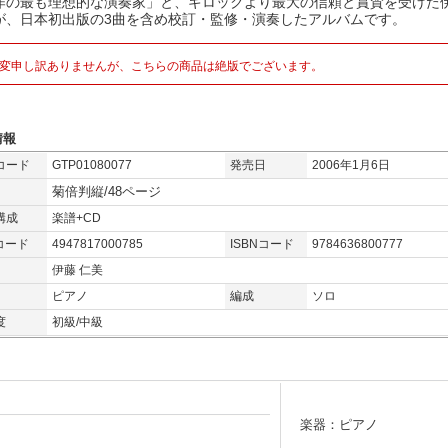
作の最も理想的な演奏家」と、ギロックより最大の信頼と賞賛を受けた
が、日本初出版の3曲を含め校訂・監修・演奏したアルバムです。
変申し訳ありませんが、こちらの商品は絶版でございます。
情報
コード
GTP01080077
発売日
2006年1月6日
菊倍判縦/48ページ
構成
楽譜+CD
コード
4947817000785
ISBNコード
9784636800777
伊藤 仁美
ピアノ
編成
ソロ
度
初級/中級
楽器：ピアノ