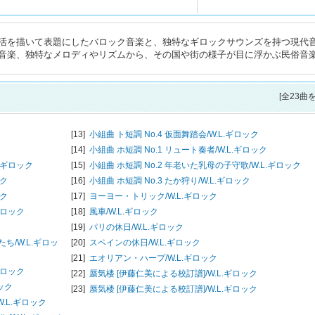
活を描いて表題にしたバロック音楽と、独特なギロックサウンズを持つ現代
音楽、独特なメロディやリズムから、その国や街の様子が目に浮かぶ民俗音
[全23曲
[13]
小組曲 ト短調 No.4 仮面舞踏会/
W.L.ギロック
[14]
小組曲 ホ短調 No.1 リュート奏者/
W.L.ギロック
L.ギロック
[15]
小組曲 ホ短調 No.2 年老いた乳母の子守歌/
W.L.ギロック
ック
[16]
小組曲 ホ短調 No.3 たか狩り/
W.L.ギロック
ック
[17]
ヨーヨー・トリック/
W.L.ギロック
ギロック
[18]
風車/
W.L.ギロック
[19]
パリの休日/
W.L.ギロック
たち/
W.L.ギロッ
[20]
スペインの休日/
W.L.ギロック
[21]
エオリアン・ハープ/
W.L.ギロック
ギロック
[22]
蜃気楼 [伊藤仁美による校訂譜]/
W.L.ギロック
ロック
[23]
蜃気楼 [伊藤仁美による校訂譜]/
W.L.ギロック
W.L.ギロック