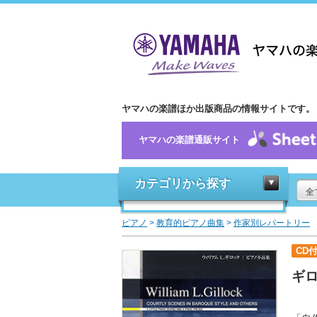
ヤマハの楽譜ほか出版商品の情報サイトです。
ヤマハの楽譜通販サイト
カテゴリから探す
全
ピアノ
>
教育的ピアノ曲集
>
作家別レパートリー
CD
ギロ