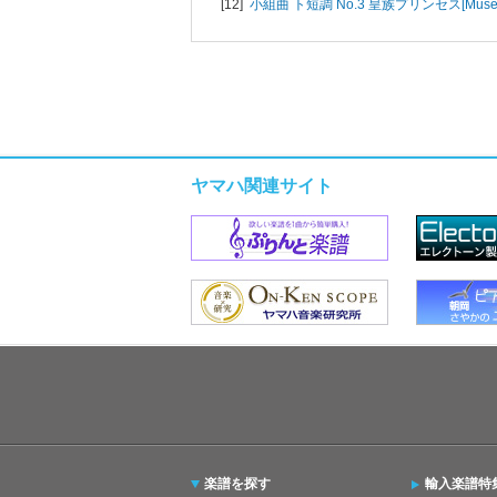
[12]
小組曲 ト短調 No.3 皇族プリンセス[Musett
ヤマハ関連サイト
楽譜を探す
輸入楽譜特