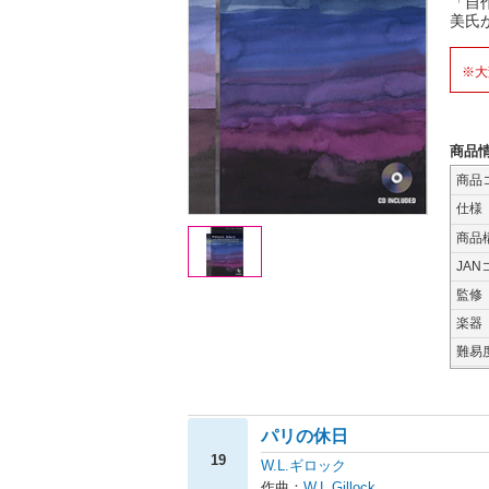
「自
美氏
※大
商品
商品
仕様
商品
JAN
監修
楽器
難易
パリの休日
19
W.L.ギロック
作曲：
W.L.Gillock