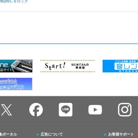
e]/
W.L.ギロック
集ポータル
広告について
お客様サポート