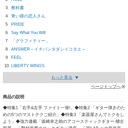
3
教科書
4
青い瞳の恋人さん
5
PRIDE
6
Say What You Will
7
「グラフィティー」
8
ANSWER～イチバンタダシイコタエ～
9
FEEL
10
LIBERTY WINGS
もっと見る
ページトップへ
商品の説明
◆特集1「右手&左手 ファイト一発!」◆特集2 「ギター弾きのた
めの5つのマストテクご紹介」◆特集3 「楽器屋さんでトクをし
よう」◆強力連載「坂崎幸之助のアコースティックギター 稽古