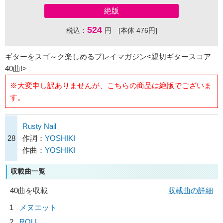
絶版
524
税込：
円 [本体 476円]
ギターをスゴ～ク楽しめるプレイマガジン<親切ギタースコア
40曲!>
※大変申し訳ありませんが、こちらの商品は絶版でございま
す。
Rusty Nail
28
作詞：
YOSHIKI
作曲：
YOSHIKI
収載曲一覧
40曲を収載
収載曲の詳細
1
メヌエット
2
ROLL