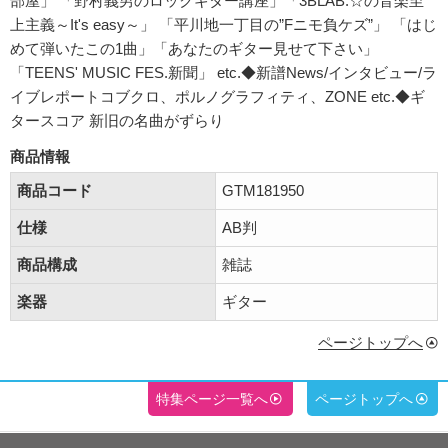
部屋」 「野村義男のロックギター講座」「3BLAB.☆の音楽至
上主義～It's easy～」 「平川地一丁目の”Fニモ負ケズ”」 「はじ
めて弾いたこの1曲」「あなたのギター見せて下さい」
「TEENS' MUSIC FES.新聞」 etc.◆新譜News/インタビュー/ラ
イブレポートコブクロ、ポルノグラフィティ、ZONE etc.◆ギ
タースコア 新旧の名曲がずらり
商品情報
商品コード
GTM181950
仕様
AB判
商品構成
雑誌
楽器
ギター
ページトップへ
特集ページ一覧へ
ページトップへ