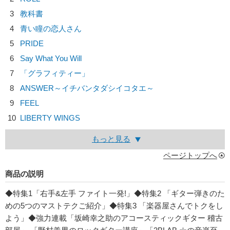
3
教科書
4
青い瞳の恋人さん
5
PRIDE
6
Say What You Will
7
「グラフィティー」
8
ANSWER～イチバンタダシイコタエ～
9
FEEL
10
LIBERTY WINGS
もっと見る
ページトップへ
商品の説明
◆特集1「右手&左手 ファイト一発!」◆特集2 「ギター弾きのた
めの5つのマストテクご紹介」◆特集3 「楽器屋さんでトクをし
よう」◆強力連載「坂崎幸之助のアコースティックギター 稽古