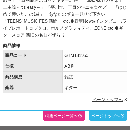
部屋」 「野村義男のロックギター講座」「3BLAB.☆の音楽至
上主義～It's easy～」 「平川地一丁目の”Fニモ負ケズ”」 「はじ
めて弾いたこの1曲」「あなたのギター見せて下さい」
「TEENS' MUSIC FES.新聞」 etc.◆新譜News/インタビュー/ラ
イブレポートコブクロ、ポルノグラフィティ、ZONE etc.◆ギ
タースコア 新旧の名曲がずらり
商品情報
商品コード
GTM181950
仕様
AB判
商品構成
雑誌
楽器
ギター
ページトップへ
特集ページ一覧へ
ページトップへ