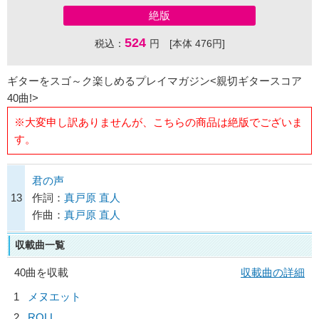
絶版
524
税込：
円 [本体 476円]
ギターをスゴ～ク楽しめるプレイマガジン<親切ギタースコア
40曲!>
※大変申し訳ありませんが、こちらの商品は絶版でございま
す。
君の声
13
作詞：
真戸原 直人
作曲：
真戸原 直人
収載曲一覧
40曲を収載
収載曲の詳細
1
メヌエット
2
ROLL