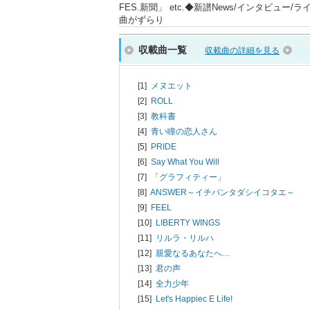
FES.新聞」 etc.◆新譜News/インタビュ
曲がずらり
収載曲一覧
収載曲の詳細を見る
[1]
メヌエット
[2]
ROLL
[3]
教科書
[4]
青い瞳の恋人さん
[5]
PRIDE
[6]
Say What You Will
[7]
「グラフィティー」
[8]
ANSWER～イチバンタダシイコタエ～
[9]
FEEL
[10]
LIBERTY WINGS
[11]
リルラ・リルハ
[12]
親愛なるあなたへ…
[13]
君の声
[14]
全力少年
[15]
Let's Happiec E Life!