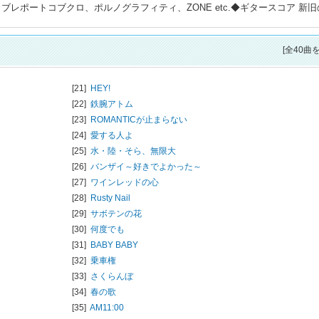
ー/ライブレポートコブクロ、ポルノグラフィティ、ZONE etc.◆ギタースコア 新
[全40曲
[21]
HEY!
[22]
鉄腕アトム
[23]
ROMANTICが止まらない
[24]
愛する人よ
[25]
水・陸・そら、無限大
[26]
バンザイ～好きでよかった～
[27]
ワインレッドの心
[28]
Rusty Nail
[29]
サボテンの花
[30]
何度でも
[31]
BABY BABY
[32]
乗車権
[33]
さくらんぼ
[34]
春の歌
[35]
AM11:00