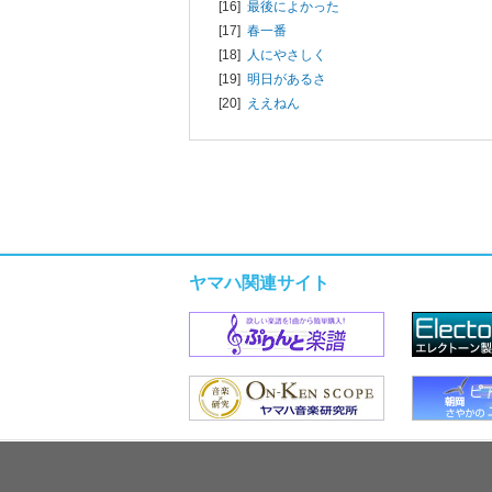
[16]
最後によかった
[17]
春一番
[18]
人にやさしく
[19]
明日があるさ
[20]
ええねん
ヤマハ関連サイト