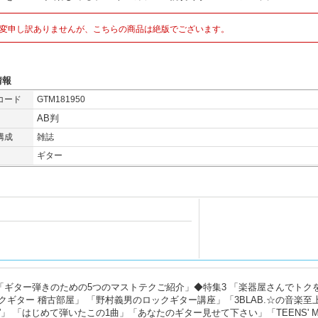
変申し訳ありませんが、こちらの商品は絶版でございます。
情報
コード
GTM181950
AB判
構成
雑誌
ギター
 「ギター弾きのための5つのマストテクご紹介」◆特集3 「楽器屋さんでトク
ギター 稽古部屋」 「野村義男のロックギター講座」「3BLAB.☆の音楽至
ケズ”」 「はじめて弾いたこの1曲」「あなたのギター見せて下さい」「TEENS' M