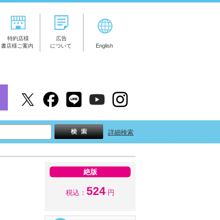
特約店様
広告
書店様ご案内
について
English
詳細検索
絶版
524
税込：
円