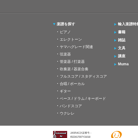
楽譜を探す
輸入楽譜特
ピアノ
書籍
エレクトーン
雑誌
ヤマハグレード関連
文具
弦楽器
講座
管楽器 / 打楽器
Muma
吹奏楽 / 器楽合奏
フルスコア / スタディスコア
合唱 / ボーカル
ギター
ベース / ドラム / キーボード
バンドスコア
ウクレレ
JASRAC許諾番号：
6523417007Y31018