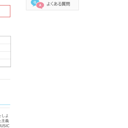
をしよ
上主義
USIC