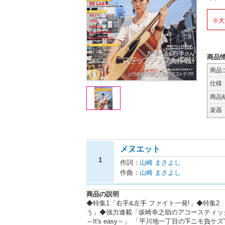
※大
商品
商品
仕様
商品
楽器
メヌエット
1
作詞：
山崎 まさよし
作曲：
山崎 まさよし
商品の説明
◆特集1「右手&左手 ファイト一発!」◆特集2
う」◆強力連載「坂崎幸之助のアコースティック
～It's easy～」 「平川地一丁目の”Fニモ負