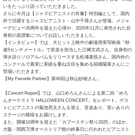
いをたっぷり語っていただきました。
さらに今月は【ジャズピアニストの肖像】特別編として、国内
外で活躍するジャズピアニスト・山中千尋さんが登場。メジャ
ーデビュー20周年を迎えた心境や、2025年11月に発売された自
身初の楽譜集についてお話しいただきました。
【インタビュー】では、大ヒット上映中の劇場用実写映画『秒
速5センチメートル』で音楽を担当した江﨑文武さん、自身初の
弾き語りソロアルバムをリリースする松浦基悦さん、国内外の
コンクールで着実に実績を重ね注目を集める稲積陽菜さんにご
登場いただきます。
【My Favorite Partner】第45回は秋山紗穂さん。
【Concert Report】では、山口めろんさんによる第二回「めろ
んオーケストラ HALLOWEEN CONCERT」をレポート。ゲス
トにピアニストの菊池亮太さんを迎え、音楽あり、笑いありの
ステージの模様をお届けします。
また、開催10周年を迎えた「カプースチン祭り2025」のほか、
大阪・関西万博オーストリア館の終幕日に行われたピアニスト