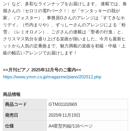
ン）など、多彩なラインナップをお届けします。 連載では、春
畑さんの〈セロリの電Pパーク！〉が「ケンタッキーの我が
家」（フォスター）、事務員Gさんのアレンジは「すてきなホ
リデイ」（竹内まりや）、ずっしーさんのアレンジによる「粉
雪」（レミオロメン）、ござさんの連載は「聖者の行進」と、
クリスマス気分を盛り上げる楽曲が揃いました。今月も最新ヒ
ットから人気の定番曲まで、魅力満載の楽曲を初級・中級・上
級の幅広いアレンジでお届けします！
>>月刊ピアノ 2025年12月号のご案内<<
https://www.ymm.co.jp/magazine/piano/202512.php
商品情報
商品コード
GTM01102669
発売日
2025年11月19日
仕様
A4変型判縦/116ページ