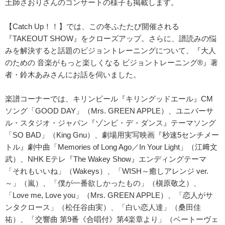
土師さおりさんのコンサートの様子も掲載します。
【Catch Up！！】では、この冬ふたたび開催される
『TAKEOUT SHOW』をクローズアップ。さらに、譜読みの悩
みを解決すると話題のビジョントレーニングについて、『大人
のための 音楽がもっと楽しくなる ビジョントレーニング®』著
者・鈴木あみさんにお話を伺いました。
楽譜コーナーでは、キリンビール『キリングッドエール』CM
ソング「GOOD DAY」（Mrs. GREEN APPLE）、ユニバーサ
ル・スタジオ・ジャパン『ゾンビ・デ・ダンス』テーマソング
「SO BAD」（King Gnu）、劇場用実写映画『秒速5センチメー
トル』劇中曲「Memories of Long Ago／In Your Light」（江﨑文
武）、NHK Eテレ『The Wakey Show』エンディングテーマ
「それもいいね」（Wakeys）、「WISH～癒しアレンジ ver.
～」（嵐）、「僕が一番欲しかったもの」（槇原敬之）、
「Love me, Love you」（Mrs. GREEN APPLE）、「恋人がサ
ンタクロース」（松任谷由実）、「白い恋人達」（桑田佳
祐）、「交響曲 第9番《合唱付》第4楽章より」（ベートーヴェ