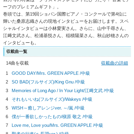
ーフのプレミアムギフト」。
巻頭では、第19回ショパン国際ピアノ・コンクールで第4位に
輝いた桑原志織さんの現地インタビューをお届けします。スペ
シャルインタビューは小林愛実さん。さらに、山中千尋さん、
江﨑文武さん、松浦基悦さん、稲積陽菜さん、秋山紗穂さんの
インタビューも。
収載曲一覧
14曲を収載
収載曲の詳細
1
GOOD DAY/
Mrs. GREEN APPLE
/中級
2
SO BAD(フルサイズ)/
King Gnu
/中級
3
Memories of Long Ago / In Your Light/
江﨑文武
/中級
4
それもいいね(フルサイズ)/
Wakeys
/中級
5
WISH～癒しアレンジver. ～/
嵐
/中級
6
僕が一番欲しかったもの/
槇原 敬之
/中級
7
Love me, Love you/
Mrs. GREEN APPLE
/中級
8
聖者の行進(ヘ長調ver.) /中級