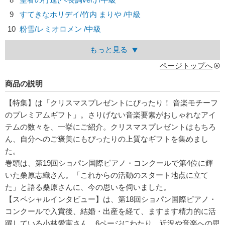
9
すてきなホリデイ/
竹内 まりや
/中級
10
粉雪/
レミオロメン
/中級
もっと見る
ページトップへ
商品の説明
【特集】は「クリスマスプレゼントにぴったり！ 音楽モチーフ
のプレミアムギフト」。さりげない音楽要素がおしゃれなアイ
テムの数々を、一挙にご紹介。クリスマスプレゼントはもちろ
ん、自分へのご褒美にもぴったりの上質なギフトを集めまし
た。
巻頭は、第19回ショパン国際ピアノ・コンクールで第4位に輝
いた桑原志織さん。「これからの活動のスタート地点に立て
た」と語る桑原さんに、今の思いを伺いました。
【スペシャルインタビュー】は、第18回ショパン国際ピアノ・
コンクールで入賞後、結婚・出産を経て、ますます精力的に活
躍している小林愛実さん。6ページにわたり、近況や音楽への思